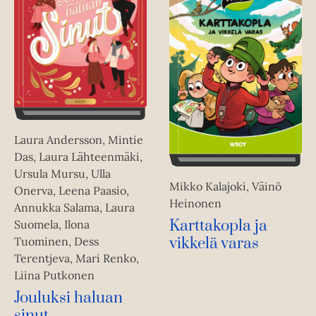
Laura Andersson, Mintie
Das, Laura Lähteenmäki,
Ursula Mursu, Ulla
Mikko Kalajoki, Väinö
Onerva, Leena Paasio,
Heinonen
Annukka Salama, Laura
Karttakopla ja
Suomela, Ilona
Tuominen, Dess
vikkelä varas
Terentjeva, Mari Renko,
Liina Putkonen
Jouluksi haluan
sinut