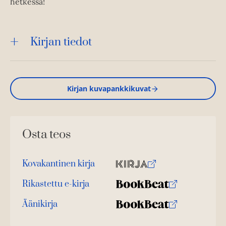
hetkessä!
Kirjan tiedot
Kirjan kuvapankkikuvat
Osta teos
Kovakantinen kirja
O
K
s
i
Rikastettu e-kirja
K
B
t
r
u
o
Äänikirja
a
j
K
B
u
o
a
u
o