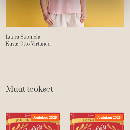
t
t
Laura Suomela
Kuva: Otto Virtanen
Muut teokset
Joulukuu 2026
Joulukuu 2026