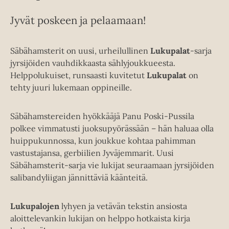
Jyvät poskeen ja pelaamaan!
Säbähamsterit on uusi, urheilullinen
Lukupalat
-sarja
jyrsijöiden vauhdikkaasta sählyjoukkueesta.
Helppolukuiset, runsaasti kuvitetut
Lukupalat
on
tehty juuri lukemaan oppineille.
Säbähamstereiden hyökkääjä Panu Poski-Pussila
polkee vimmatusti juoksupyörässään – hän haluaa olla
huippukunnossa, kun joukkue kohtaa pahimman
vastustajansa, gerbiilien Jyväjemmarit. Uusi
Säbähamsterit-sarja vie lukijat seuraamaan jyrsijöiden
salibandyliigan jännittäviä käänteitä.
Lukupalojen
lyhyen ja vetävän tekstin ansiosta
aloittelevankin lukijan on helppo hotkaista kirja