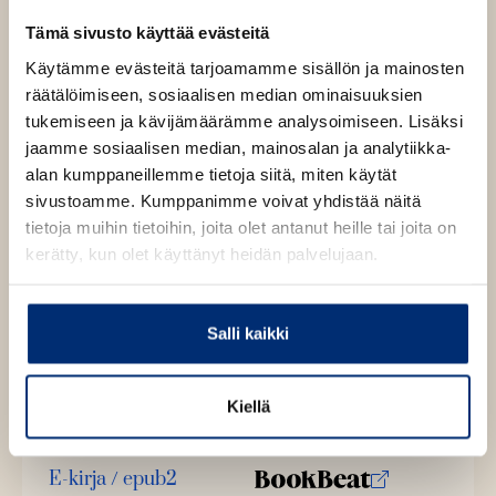
legenda jo eläessään
Tämä sivusto käyttää evästeitä
Käytämme evästeitä tarjoamamme sisällön ja mainosten
Hauras, puhdas, eteerinen, miltei aineeton, 30-luvun
räätälöimiseen, sosiaalisen median ominaisuuksien
kritiikki sanoi Saima Harmajasta. Hänen runoissaan soi
tukemiseen ja kävijämäärämme analysoimiseen. Lisäksi
suloisen tuskan sävel.
jaamme sosiaalisen median, mainosalan ja analytiikka-
alan kumppaneillemme tietoja siitä, miten käytät
sivustoamme. Kumppanimme voivat yhdistää näitä
Kirjan tiedot
tietoja muihin tietoihin, joita olet antanut heille tai joita on
kerätty, kun olet käyttänyt heidän palvelujaan.
Kirjan kuvapankkikuvat
Salli kaikki
Kiellä
Osta teos
E-kirja / epub2
K
B