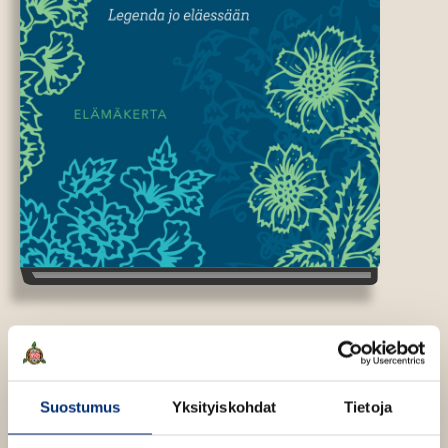
Kaarina Helakisa
Saima Harmaja –
Suostumus
Yksityiskohdat
Tietoja