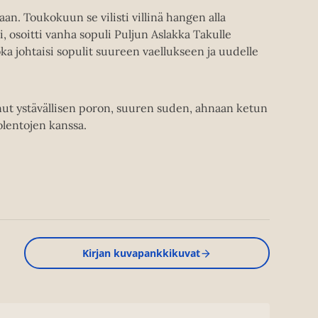
n. Toukokuun se vilisti villinä hangen alla
 osoitti vanha sopuli Puljun Aslakka Takulle
oka johtaisi sopulit suureen vaellukseen ja uudelle
nut ystävällisen poron, suuren suden, ahnaan ketun
olentojen kanssa.
Kirjan kuvapankkikuvat