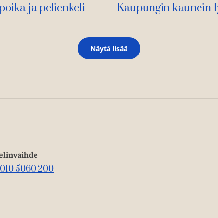
oika ja pelienkeli
Kaupungin kaunein ly
Näytä lisää
elinvaihde
010 5060 200