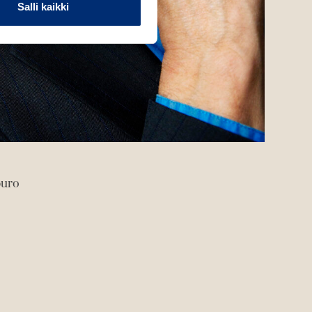
Salli kaikki
puro