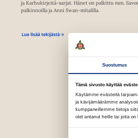
ja Karhukirjeitä-sarjat. Hänet on palkittu mm. Savo
palkinnoilla ja Anni Swan-mitalilla.
Lue lisää tekijästä
J
u
k
k
a
P
Suostumus
a
r
k
k
Tämä sivusto käyttää eväste
i
n
Käytämme evästeitä tarjoama
e
ja kävijämäärämme analysoim
n
kumppaneillemme tietoja siitä
olet antanut heille tai joita o