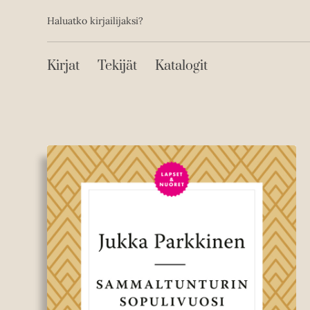
Toissijainen
Hyppää
Haluatko kirjailijaksi?
sisältöön
Päävalikko
Kirjat
Tekijät
Katalogit