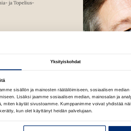
u
nia- ja Topelius-
t
e
e
n
v
ä
l
i
Yksityiskohdat
l
e
h
itä
t
mme sisällön ja mainosten räätälöimiseen, sosiaalisen median
e
iseen. Lisäksi jaamme sosiaalisen median, mainosalan ja analy
e
, miten käytät sivustoamme. Kumppanimme voivat yhdistää näitä t
n
n kerätty, kun olet käyttänyt heidän palvelujaan.