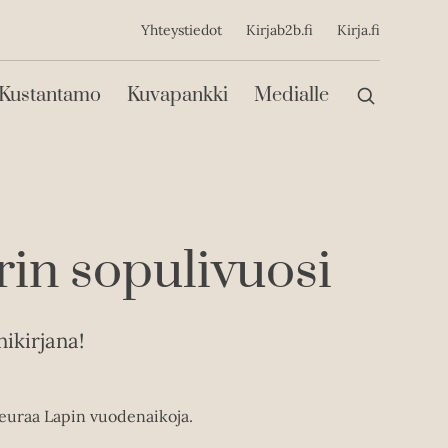
ijainen
Yhteystiedot
Kirjab2b.fi
Kirja.fi
Päävalikko
Kustantamo
Kuvapankki
Medialle
in sopulivuosi
ikirjana!
seuraa Lapin vuodenaikoja.