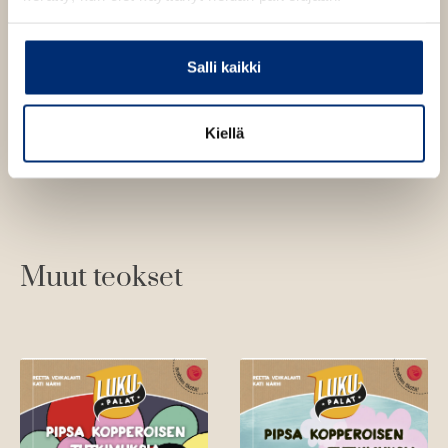
Salli kaikki
Kati Närhi
Kuva: Otto Virtanen
Kiellä
Muut teokset