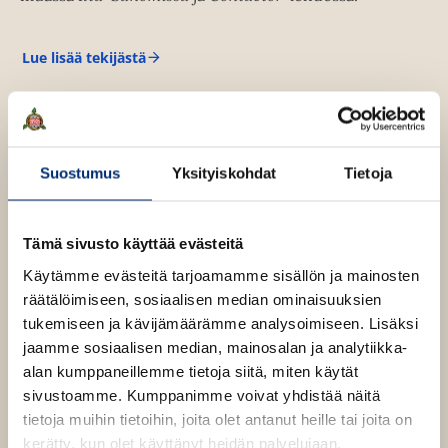
Lue lisää tekijästä
K
a
t
i
N
ä
r
Suostumus
Yksityiskohdat
Tietoja
h
i
Tämä sivusto käyttää evästeitä
Käytämme evästeitä tarjoamamme sisällön ja mainosten
räätälöimiseen, sosiaalisen median ominaisuuksien
tukemiseen ja kävijämäärämme analysoimiseen. Lisäksi
jaamme sosiaalisen median, mainosalan ja analytiikka-
alan kumppaneillemme tietoja siitä, miten käytät
sivustoamme. Kumppanimme voivat yhdistää näitä
tietoja muihin tietoihin, joita olet antanut heille tai joita on
kerätty, kun olet käyttänyt heidän palvelujaan.