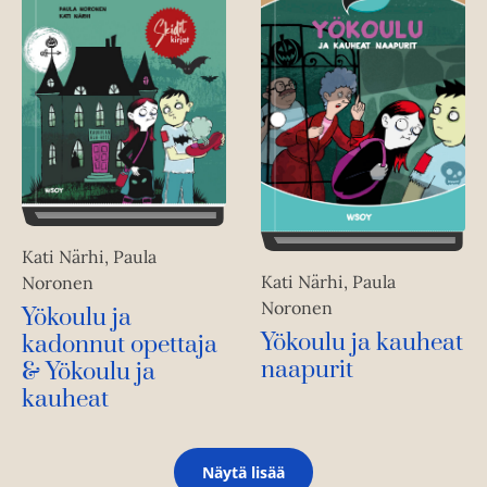
Kati Närhi, Paula
Kati Närhi, Paula
Noronen
Noronen
Yökoulu ja
Yökoulu ja kauheat
kadonnut opettaja
naapurit
& Yökoulu ja
kauheat
Näytä lisää