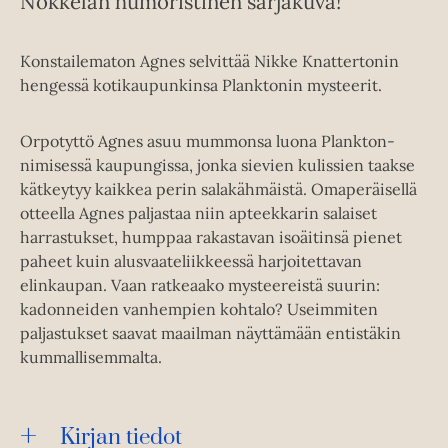
Nokkelan humoristinen sarjakuva!
Konstailematon Agnes selvittää Nikke Knattertonin
hengessä kotikaupunkinsa Planktonin mysteerit.
Orpotyttö Agnes asuu mummonsa luona Plankton-
nimisessä kaupungissa, jonka sievien kulissien taakse
kätkeytyy kaikkea perin salakähmäistä. Omaperäisellä
otteella Agnes paljastaa niin apteekkarin salaiset
harrastukset, humppaa rakastavan isoäitinsä pienet
paheet kuin alusvaateliikkeessä harjoitettavan
elinkaupan. Vaan ratkeaako mysteereistä suurin:
kadonneiden vanhempien kohtalo? Useimmiten
paljastukset saavat maailman näyttämään entistäkin
kummallisemmalta.
Kirjan tiedot