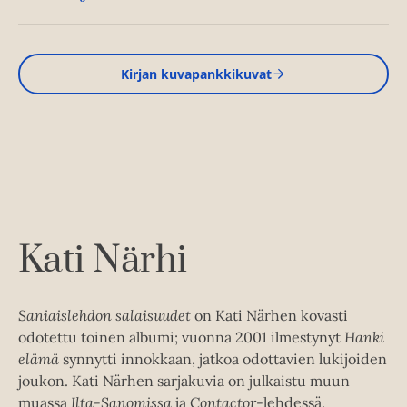
Kirjan kuvapankkikuvat
Kati Närhi
Saniaislehdon salaisuudet
on Kati Närhen kovasti
odotettu toinen albumi; vuonna 2001 ilmestynyt
Hanki
elämä
synnytti innokkaan, jatkoa odottavien lukijoiden
joukon. Kati Närhen sarjakuvia on julkaistu muun
muassa
Ilta-Sanomissa
ja
Contactor
-lehdessä.