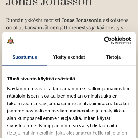
Jonas Jonasson
u
k
e
Ruotsin ykköshumoristi
Jonas Jonassonin
esikoisteos
a
on ollut kansainvälinen jättimenestys ja käännetty yli
a
20 kielelle.
"Minuun ovat vaikuttaneet eniten Peppi
u
Pitkätossu, Nalle Puh ja Arto Paasilinna"
, Jonasson
u
kertoo.
t
Suostumus
Yksityiskohdat
Tietoja
e
e
Lue lisää tekijästä
J
n
o
Tämä sivusto käyttää evästeitä
n
v
a
Käytämme evästeitä tarjoamamme sisällön ja mainosten
ä
s
räätälöimiseen, sosiaalisen median ominaisuuksien
J
l
o
tukemiseen ja kävijämäärämme analysoimiseen. Lisäksi
i
n
jaamme sosiaalisen median, mainosalan ja analytiikka-
l
a
s
alan kumppaneillemme tietoja siitä, miten käytät
e
s
sivustoamme. Kumppanimme voivat yhdistää näitä
h
o
tietoja muihin tietoihin, joita olet antanut heille tai joita on
n
t