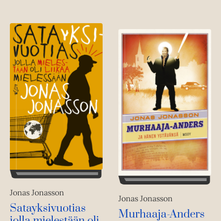
Jonas Jonasson
Jonas Jonasson
Satayksivuotias
Murhaaja-Anders
jolla mielestään oli