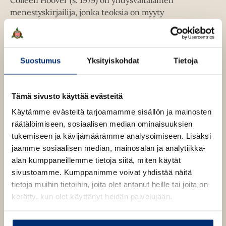
Colleen Hoover (s. 1979) on yhdysvaltalainen
menestyskirjailija, jonka teoksia on myyty
maailmanlaajuisesti yli seitsemän miljoonaa kappaletta.
Hänen teoksissaan sydäntäriipivä romantiikka yhdistyy
kipinöivään erotiikkaan, mikä on luonut hänelle
valtavan fanikunnan sosiaalisessa mediassa, erityisesti
Suostumus
Yksityiskohdat
Tietoja
TikTokissa. Hoover on kolmen lapsen äiti ja asuu
Texasissa.
Tämä sivusto käyttää evästeitä
Käytämme evästeitä tarjoamamme sisällön ja mainosten
*
räätälöimiseen, sosiaalisen median ominaisuuksien
tukemiseen ja kävijämäärämme analysoimiseen. Lisäksi
”Upea ja koskettava lukuelämys, josta ei halua päästää
jaamme sosiaalisen median, mainosalan ja analytiikka-
irti. Tätä kirjaa kierrätetään kädestä käteen.” – USA
alan kumppaneillemme tietoja siitä, miten käytät
Today
sivustoamme. Kumppanimme voivat yhdistää näitä
tietoja muihin tietoihin, joita olet antanut heille tai joita on
”Käsittelee vaikeaa aihettaan osaavalla ja varmalla
kerätty, kun olet käyttänyt heidän palvelujaan.
kädellä.” – Huffington Post