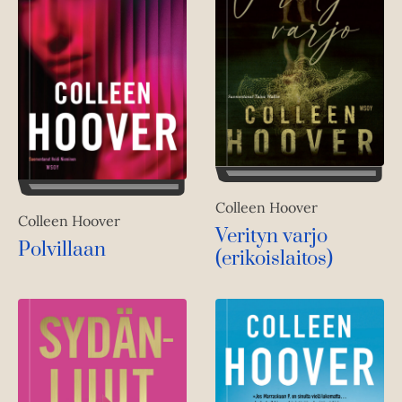
Colleen Hoover
Colleen Hoover
Verityn varjo
Polvillaan
(erikoislaitos)