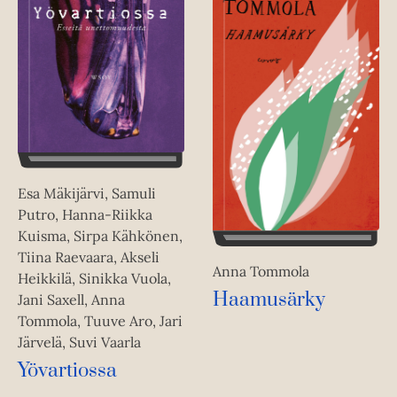
Esa Mäkijärvi, Samuli
Putro, Hanna-Riikka
Kuisma, Sirpa Kähkönen,
Tiina Raevaara, Akseli
Anna Tommola
Heikkilä, Sinikka Vuola,
Haamusärky
Jani Saxell, Anna
Tommola, Tuuve Aro, Jari
Järvelä, Suvi Vaarla
Yövartiossa