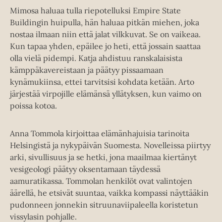
Mimosa haluaa tulla riepotelluksi Empire State
Buildingin huipulla, hän haluaa pitkän miehen, joka
nostaa ilmaan niin että jalat vilkkuvat. Se on vaikeaa.
Kun tapaa yhden, epäilee jo heti, että jossain saattaa
olla vielä pidempi. Katja ahdistuu ranskalaisista
kämppäkavereistaan ja päätyy pissaamaan
kynämukiinsa, ettei tarvitsisi kohdata ketään. Arto
järjestää virpojille elämänsä yllätyksen, kun vaimo on
poissa kotoa.
Anna Tommola kirjoittaa elämänhajuisia tarinoita
Helsingistä ja nykypäivän Suomesta. Novelleissa piirtyy
arki, sivullisuus ja se hetki, jona maailmaa kiertänyt
vesigeologi päätyy oksentamaan täydessä
aamuratikassa. Tommolan henkilöt ovat valintojen
äärellä, he etsivät suuntaa, vaikka kompassi näyttääkin
pudonneen jonnekin sitruunaviipaleella koristetun
vissylasin pohjalle.