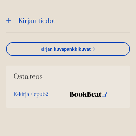
Kirjan tiedot
Kirjan kuvapankkikuvat
Osta teos
E-kirja / epub2
K
B
u
o
u
o
n
k
t
b
e
e