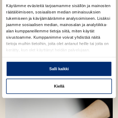
l
Käytämme evästeitä tarjoamamme sisällön ja mainosten
e
räätälöimiseen, sosiaalisen median ominaisuuksien
h
tukemiseen ja kävijämäärämme analysoimiseen. Lisäksi
t
jaamme sosiaalisen median, mainosalan ja analytiikka-
e
alan kumppaneillemme tietoja siitä, miten käytät
e
sivustoamme. Kumppanimme voivat yhdistää näitä
n
tietoja muihin tietoihin, joita olet antanut heille tai joita on
kerätty, kun olet käyttänyt heidän palvelujaan.
Salli kaikki
Kiellä