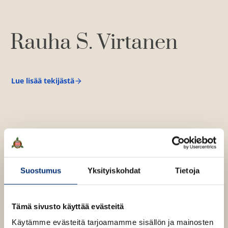
l
a
e
t
A
Rauha S. Virtanen
u
k
e
a
Lue lisää tekijästä
R
a
a
u
u
h
u
a
S
t
.
e
V
e
i
r
n
Suostumus
Yksityiskohdat
Tietoja
t
v
a
n
ä
e
l
n
Tämä sivusto käyttää evästeitä
i
Käytämme evästeitä tarjoamamme sisällön ja mainosten
l