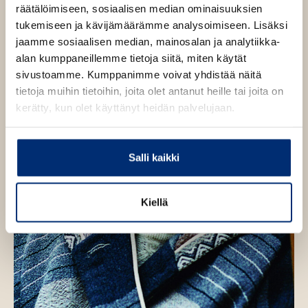
räätälöimiseen, sosiaalisen median ominaisuuksien
e
tukemiseen ja kävijämäärämme analysoimiseen. Lisäksi
h
jaamme sosiaalisen median, mainosalan ja analytiikka-
t
alan kumppaneillemme tietoja siitä, miten käytät
e
sivustoamme. Kumppanimme voivat yhdistää näitä
e
tietoja muihin tietoihin, joita olet antanut heille tai joita on
n
kerätty, kun olet käyttänyt heidän palvelujaan.
Salli kaikki
Kiellä