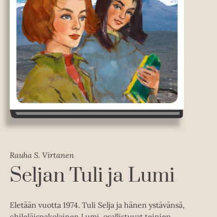
Rauha S. Virtanen
Seljan Tuli ja Lumi
Eletään vuotta 1974. Tuli Selja ja hänen ystävänsä,
chileläispakolainen Lumi, osallistuvat teinien