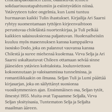
solidaarisuustapahtumiin ja esiintyvätkin niissä.
Ystävyyteen tulee ongelmia, kun Lumi tuntuu
hurmaavan kaikki Tulin ihastukset. Kirjailija Ari Saarni
ryhtyy suomentamaan tyttöjen kirjeenvaihtoon
perustuvaa chileläistä nuortenkirjaa, ja Tuli pelkää
kaikkien salaisuuksiensa paljastuvan. Huolenaiheisiin
kuuluu myös masennuksen kanssa kamppaileva
isosisko Dodo, joka on palannut vauvansa kanssa
Chilestä ja suree miehensä kuolemaa. Virva Selja ja Ari
Saarni uskaltautuvat Chileen ottamaan selvää sinne
jääneiden ystävien kohtaloista. Joulunviettoon
kokoonnutaan jo valoisammissa tunnelmissa, ja
romantiikkaakin on ilmassa. Seljan Tuli ja Lumi päättää
kirjasarjan, joka on säilyttänyt suosionsa
vuosikymmenien ajan. Ensimmäinen osa, Seljan tytöt,
ilmestyi 1955. Muita ovat Tapaamme Seljalla, Virva
Seljan yksityisasia, Tuntematon Selja ja Seljalta
maailman ääreen.