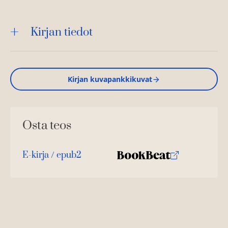
Kirjan tiedot
Kirjan kuvapankkikuvat
Osta teos
E-kirja / epub2
K
B
u
o
u
o
n
k
t
b
e
e