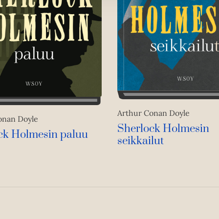
Arthur Conan Doyle
onan Doyle
Sherlock Holmesin
ck Holmesin paluu
seikkailut