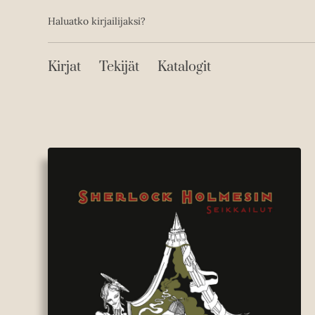
Toissijainen
Hyppää
Haluatko kirjailijaksi?
sisältöön
Päävalikko
Kirjat
Tekijät
Katalogit