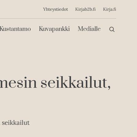
ijainen
Yhteystiedot
Kirjab2b.fi
Kirja.fi
Päävalikko
Kustantamo
Kuvapankki
Medialle
esin seikkailut,
 seikkailut