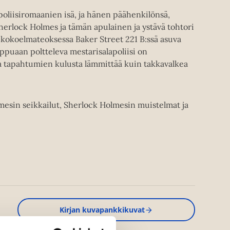
poliisiromaanien isä, ja hänen päähenkilönsä,
Sherlock Holmes ja tämän apulainen ja ystävä tohtori
 kokoelmateoksessa Baker Street 221 B:ssä asuva
puaan poltteleva mestarisalapoliisi on
a tapahtumien kulusta lämmittää kuin takkavalkea
mesin seikkailut, Sherlock Holmesin muistelmat ja
Kirjan kuvapankkikuvat