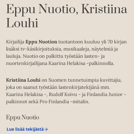
Eppu Nuotio
Kristiina
Louhi
Kirjailija
Eppu Nuotion
tuotantoon kuuluu yli 70 kirjan
lisäksi tv-käsikirjoituksia, musikaaleja, näytelmiä ja
lauluja. Nuotio on palkittu työstään lasten- ja
nuortenkirjailijana Kaarina Helakisa -palkinnolla.
Kristiina Louhi
on Suomen tunnetuimpia kuvittajia,
joka on saanut työstään lastenkirjatekijänä mm.
Kaarina Helakisa -, Rudolf Koivu - ja Finlandia Junior -
palkinnot sekä Pro Finlandia -mitalin.
Eppu Nuotio
Lue lisää tekijästä
E