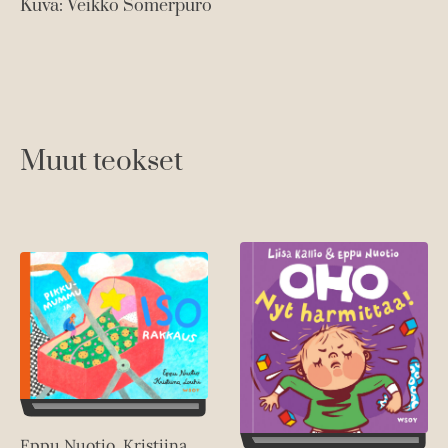
Kuva: Veikko Somerpuro
Ku
Muut teokset
Eppu Nuotio, Kristiina