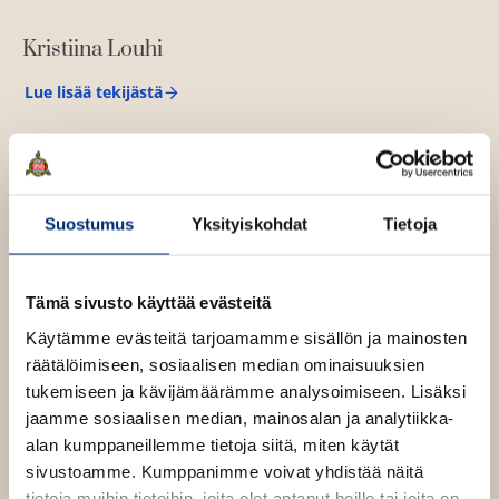
p
p
Kristiina Louhi
u
N
u
Lue lisää tekijästä
K
o
r
t
i
i
s
o
t
i
i
Suostumus
Yksityiskohdat
Tietoja
n
a
O
O
L
o
h
h
Tämä sivusto käyttää evästeitä
u
i
i
h
Käytämme evästeitä tarjoamamme sisällön ja mainosten
t
t
i
räätälöimiseen, sosiaalisen median ominaisuuksien
a
a
tukemiseen ja kävijämäärämme analysoimiseen. Lisäksi
k
k
jaamme sosiaalisen median, mainosalan ja analytiikka-
u
u
alan kumppaneillemme tietoja siitä, miten käytät
v
v
sivustoamme. Kumppanimme voivat yhdistää näitä
a
a
tietoja muihin tietoihin, joita olet antanut heille tai joita on