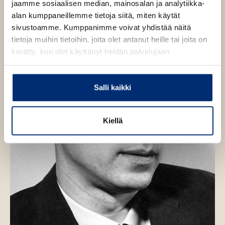
jaamme sosiaalisen median, mainosalan ja analytiikka-
e
n
alan kumppaneillemme tietoja siitä, miten käytät
sivustoamme. Kumppanimme voivat yhdistää näitä
tietoja muihin tietoihin, joita olet antanut heille tai joita on
kerätty, kun olet käyttänyt heidän palvelujaan.
Salli kaikki
Kiellä