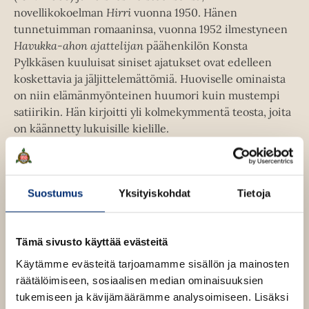
a
novellikokoelman
Hirri
vuonna 1950. Hänen
u
tunnetuimman romaaninsa, vuonna 1952 ilmestyneen
u
Havukka-ahon ajattelijan
päähenkilön Konsta
t
Pylkkäsen kuuluisat siniset ajatukset ovat edelleen
e
koskettavia ja jäljittelemättömiä. Huoviselle ominaista
e
on niin elämänmyönteinen huumori kuin mustempi
n
satiirikin. Hän kirjoitti yli kolmekymmentä teosta, joita
v
on käännetty lukuisille kielille.
ä
l
i
Lue lisää tekijästä
V
l
e
Suostumus
Yksityiskohdat
Tietoja
i
e
k
h
k
o
t
Tämä sivusto käyttää evästeitä
H
e
u
Käytämme evästeitä tarjoamamme sisällön ja mainosten
e
o
räätälöimiseen, sosiaalisen median ominaisuuksien
v
n
i
tukemiseen ja kävijämäärämme analysoimiseen. Lisäksi
n