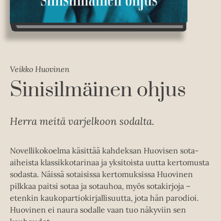
Veikko Huovinen
Sinisilmäinen ohjus
Herra meitä varjelkoon sodalta.
Novellikokoelma käsittää kahdeksan Huovisen sota-
aiheista klassikkotarinaa ja yksitoista uutta kertomusta
sodasta. Näissä sotaisissa kertomuksissa Huovinen
pilkkaa paitsi sotaa ja sotauhoa, myös sotakirjoja –
etenkin kaukopartiokirjallisuutta, jota hän parodioi.
Huovinen ei naura sodalle vaan tuo näkyviin sen