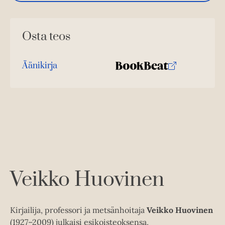
Osta teos
Äänikirja
K
B
u
o
u
o
n
k
t
b
e
e
l
a
e
t
A
Veikko Huovinen
u
k
e
Kirjailija, professori ja metsänhoitaja
Veikko Huovinen
a
(1927–2009) julkaisi esikoisteoksensa,