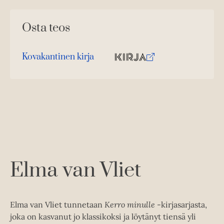
Osta teos
Kovakantinen kirja
O
K
s
i
t
r
a
j
a
.
f
i
A
Elma van Vliet
u
k
e
Elma van Vliet tunnetaan
Kerro minulle
-kirjasarjasta,
a
joka on kasvanut jo klassikoksi ja löytänyt tiensä yli
a