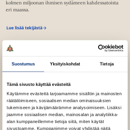
kolmen miljoonan ihmisen sydämeen kahdessatoista
u
eri maassa.
u
t
e
Lue lisää tekijästä
E
e
l
n
m
a
v
v
ä
a
l
n
Suostumus
Yksityiskohdat
Tietoja
V
i
l
l
i
e
e
t
Tämä sivusto käyttää evästeitä
h
Käytämme evästeitä tarjoamamme sisällön ja mainosten
t
räätälöimiseen, sosiaalisen median ominaisuuksien
e
tukemiseen ja kävijämäärämme analysoimiseen. Lisäksi
e
jaamme sosiaalisen median, mainosalan ja analytiikka-
n
alan kumppaneillemme tietoja siitä, miten käytät
sivustoamme. Kumppanimme voivat yhdistää näitä