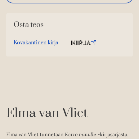
Osta teos
Kovakantinen kirja
O
K
s
i
t
r
a
j
a
.
f
i
A
Elma van Vliet
u
k
e
Elma van Vliet tunnetaan
Kerro minulle
-kirjasarjasta,
a