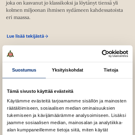
joka on kasvanut jo klassikoksi ja löytänyt tiensä yli
a
kolmen miljoonan ihmisen sydämeen kahdessatoista
u
eri maassa.
u
t
e
Lue lisää tekijästä
E
e
l
n
m
a
v
v
ä
a
l
n
Suostumus
Yksityiskohdat
Tietoja
V
i
l
l
i
e
e
Tämä sivusto käyttää evästeitä
t
h
Käytämme evästeitä tarjoamamme sisällön ja mainosten
t
räätälöimiseen, sosiaalisen median ominaisuuksien
e
tukemiseen ja kävijämäärämme analysoimiseen. Lisäksi
e
jaamme sosiaalisen median, mainosalan ja analytiikka-
n
alan kumppaneillemme tietoja siitä, miten käytät