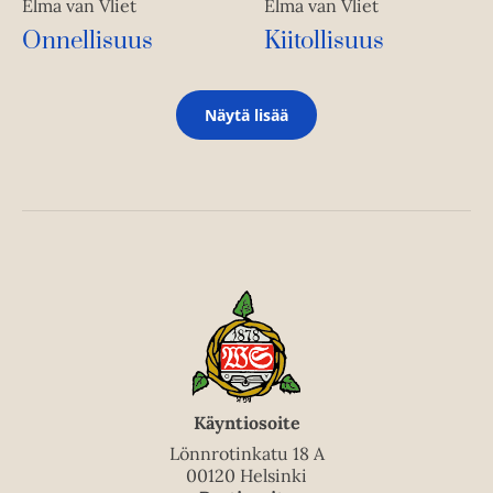
Elma van Vliet
Elma van Vliet
Kiitollisuus
Onnellisuus
Näytä lisää
Käyntiosoite
Lönnrotinkatu 18 A
00120 Helsinki