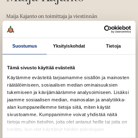
e
a
u
k
a
u
t
e
a
Maija Kajanto on toimittaja ja viestinnän
u
e
a
u
ammattilainen, joka ei ole koskaan käyttänyt raastettua
t
e
a
u
sitruunankuorta ruoanlaittoon.
Sitruunakevät
on
e
n
u
t
hänen seitsemäs kirjansa.
e
v
u
e
Suostumus
Yksityiskohdat
Tietoja
n
ä
t
e
v
l
e
Lue lisää tekijästä
n
M
ä
i
e
a
v
Tämä sivusto käyttää evästeitä
l
i
l
n
ä
j
i
Käytämme evästeitä tarjoamamme sisällön ja mainosten
e
v
a
l
l
räätälöimiseen, sosiaalisen median ominaisuuksien
K
h
ä
i
e
a
tukemiseen ja kävijämäärämme analysoimiseen. Lisäksi
t
l
l
j
h
jaamme sosiaalisen median, mainosalan ja analytiikka-
e
i
a
e
t
n
alan kumppaneillemme tietoja siitä, miten käytät
e
l
h
t
e
sivustoamme. Kumppanimme voivat yhdistää näitä
n
e
o
t
e
tietoja muihin tietoihin, joita olet antanut heille tai joita on
h
e
n
kerätty, kun olet käyttänyt heidän palvelujaan.
t
e