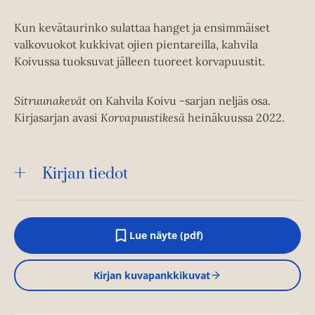
Kun kevätaurinko sulattaa hanget ja ensimmäiset
valkovuokot kukkivat ojien pientareilla, kahvila
Koivussa tuoksuvat jälleen tuoreet korvapuustit.
Sitruunakevät
on Kahvila Koivu -sarjan neljäs osa.
Kirjasarjan avasi
Korvapuustikesä
heinäkuussa 2022.
Kirjan tiedot
Lue näyte (pdf)
A
u
k
Kirjan kuvapankkikuvat
e
a
a
u