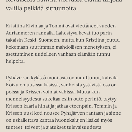
välillä pelkkiä sitruunoita.
Kristiina Kivimaa ja Tommi ovat viettäneet vuoden
Adrianmeren rannalla. Lähestyvä kevät tuo parin
takaisin Keski-Suomeen, mutta kun Kristiina joutuu
kokemaan suurimman mahdollisen menetyksen, ei
asettuminen uudelleen vanhaan elämään tunnu
helpolta.
Pyhävirran kylässä moni asia on muuttunut, kahvila
Koivu on uusissa käsissä, vanhoista ystävistä osa on
poissa ja Krissen voimat vähissä. Mutta kun
menneisyydestä sukeltaa esiin outo perintö, täytyy
Krissen kääriä hihat ja jatkaa eteenpäin. Tommin ja
Krissen uusi koti nousee Pyhäjärven rantaan ja sinne
on uskallettava kantaa huonekalujen lisäksi myös
tunteet, toiveet ja ajatukset tulevaisuudesta.