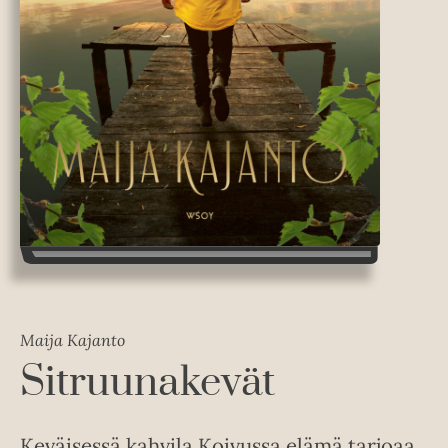
Maija Kajanto
Sitruunakevät
Keväisessä kahvila Koivussa elämä tarjoaa