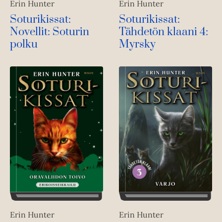
Erin Hunter
Erin Hunter
Soturikissat:
Soturikissat:
Novellit: Soturin
Tähdetön klaani 4:
polku
Myrsky
Erin Hunter
Erin Hunter