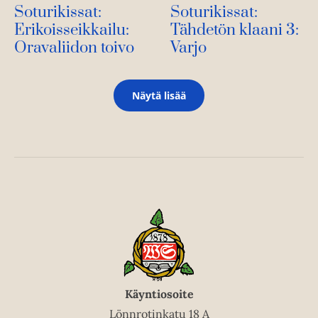
Soturikissat:
Soturikissat:
Tähdetön klaani 3:
Erikoisseikkailu:
Varjo
Oravaliidon toivo
Näytä lisää
Käyntiosoite
Lönnrotinkatu 18 A