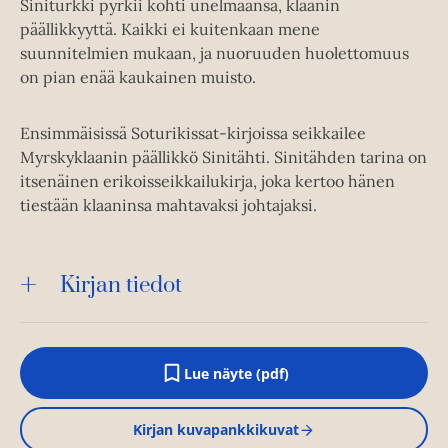
Siniturkki pyrkii kohti unelmaansa, klaanin
päällikkyyttä. Kaikki ei kuitenkaan mene
suunnitelmien mukaan, ja nuoruuden huolettomuus
on pian enää kaukainen muisto.
Ensimmäisissä Soturikissat-kirjoissa seikkailee
Myrskyklaanin päällikkö Sinitähti. Sinitähden tarina on
itsenäinen erikoisseikkailukirja, joka kertoo hänen
tiestään klaaninsa mahtavaksi johtajaksi.
Kirjan tiedot
Lue näyte (pdf)
A
u
k
Kirjan kuvapankkikuvat
e