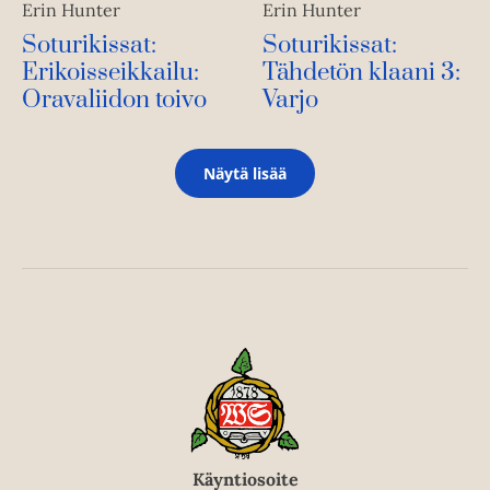
Erin Hunter
Erin Hunter
Soturikissat:
Soturikissat:
Tähdetön klaani 3:
Erikoisseikkailu:
Varjo
Oravaliidon toivo
Näytä lisää
Käyntiosoite