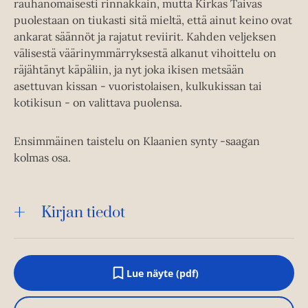
rauhanomaisesti rinnakkain, mutta Kirkas Taivas
puolestaan on tiukasti sitä mieltä, että ainut keino ovat
ankarat säännöt ja rajatut reviirit. Kahden veljeksen
välisestä väärinymmärryksestä alkanut vihoittelu on
räjähtänyt käpäliin, ja nyt joka ikisen metsään
asettuvan kissan - vuoristolaisen, kulkukissan tai
kotikisun - on valittava puolensa.
Ensimmäinen taistelu on Klaanien synty -saagan
kolmas osa.
Kirjan tiedot
Lue näyte (pdf)
A
u
k