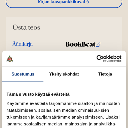
Kirjan kuvapankkikuvat
e
a
a
u
u
Osta teos
t
e
e
n
Äänikirja
v
K
B
ä
u
o
E-kirja / epub2
l
K
B
i
u
o
l
u
o
Pokkari
n
k
O
K
e
u
o
Suostumus
Yksityiskohdat
Tietoja
t
b
h
s
i
n
k
t
e
e
t
r
e
t
b
l
a
e
a
j
e
e
Tämä sivusto käyttää evästeitä
n
e
t
a
l
a
A
Käytämme evästeitä tarjoamamme sisällön ja mainosten
.
e
t
u
räätälöimiseen, sosiaalisen median ominaisuuksien
f
A
k
tukemiseen ja kävijämäärämme analysoimiseen. Lisäksi
i
u
e
jaamme sosiaalisen median, mainosalan ja analytiikka-
A
k