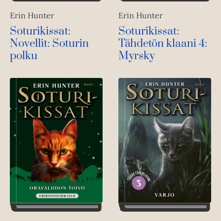
Erin Hunter
Erin Hunter
Soturikissat:
Soturikissat:
Novellit: Soturin
Tähdetön klaani 4:
polku
Myrsky