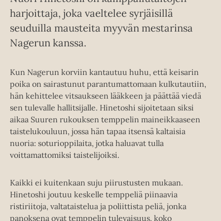
harjoittaja, joka vaeltelee syrjäisillä
seuduilla mausteita myyvän mestarinsa
Nagerun kanssa.
Kun Nagerun korviin kantautuu huhu, että keisarin
poika on sairastunut parantumattomaan kulkutautiin,
hän kehittelee vitsaukseen lääkkeen ja päättää viedä
sen tulevalle hallitsijalle. Hinetoshi sijoitetaan siksi
aikaa Suuren rukouksen temppelin maineikkaaseen
taistelukouluun, jossa hän tapaa itsensä kaltaisia
nuoria: soturioppilaita, jotka haluavat tulla
voittamattomiksi taistelijoiksi.
Kaikki ei kuitenkaan suju piirustusten mukaan.
Hinetoshi joutuu keskelle temppeliä piinaavia
ristiriitoja, valtataistelua ja poliittista peliä, jonka
panoksena ovat temppelin tulevaisuus, koko