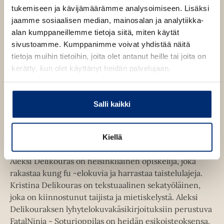
tukemiseen ja kävijämäärämme analysoimiseen. Lisäksi
u
o
jaamme sosiaalisen median, mainosalan ja analytiikka-
u
o
alan kumppaneillemme tietoja siitä, miten käytät
n
k
sivustoamme. Kumppanimme voivat yhdistää näitä
t
b
tietoja muihin tietoihin, joita olet antanut heille tai joita on
e
e
kerätty, kun olet käyttänyt heidän palvelujaan.
l
a
e
t
A
Aleksi Delikouras
Salli kaikki
u
k
Kristina Delikouras
e
Kiellä
a
a
Aleksi Delikouras on helsinkiläinen opiskelija, joka
u
rakastaa kung fu -elokuvia ja harrastaa taistelulajeja.
u
Kristina Delikouras on tekstuaalinen sekatyöläinen,
t
joka on kiinnostunut taijista ja mietiskelystä. Aleksi
e
Delikouraksen lyhytelokuvakäsikirjoituksiin perustuva
e
FatalNinja - Soturioppilas on heidän esikoisteoksensa.