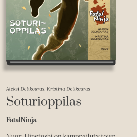
Aleksi Delikouras, Kristina Delikouras
Soturioppilas
FatalNinja
Nuori Hinetoshi on kamppailutaitojen