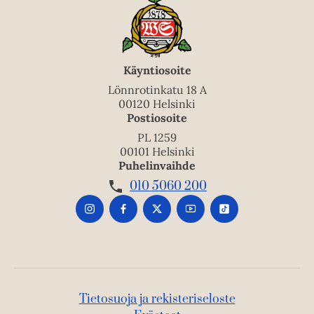
Käyntiosoite
Lönnrotinkatu 18 A
00120 Helsinki
Postiosoite
PL 1259
00101 Helsinki
Puhelinvaihde
010 5060 200
Tietosuoja ja rekisteriseloste