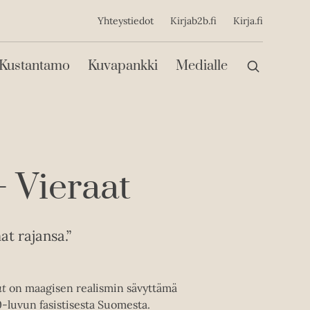
ijainen
Yhteystiedot
Kirjab2b.fi
Kirja.fi
Päävalikko
Kustantamo
Kuvapankki
Medialle
– Vieraat
at rajansa.”
at
on maagisen realismin sävyttämä
0-luvun fasistisesta Suomesta.