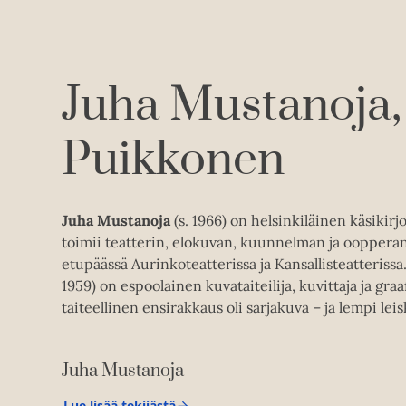
Juha Mustanoja
Puikkonen
Juha Mustanoja
(s. 1966) on helsinkiläinen käsikirjoi
toimii teatterin, elokuvan, kuunnelman ja oopperan
etupäässä Aurinkoteatterissa ja Kansallisteatterissa
1959) on espoolainen kuvataiteilija, kuvittaja ja graa
taiteellinen ensirakkaus oli sarjakuva – ja lempi lei
Juha Mustanoja
Lue lisää tekijästä