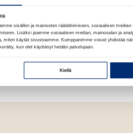
e
n
Reijo Valta, Kvaak.fi
itä
mme sisällön ja mainosten räätälöimiseen, sosiaalisen median
iseen. Lisäksi jaamme sosiaalisen median, mainosalan ja analy
, miten käytät sivustoamme. Kumppanimme voivat yhdistää näitä t
n kerätty, kun olet käyttänyt heidän palvelujaan.
Kiellä