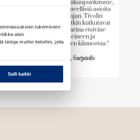
maailmamme ja pääkaupunkimme,
jossa kuitenkin ihmeellisiä asioita
tapahtuu koko ajan. Tivolin
eksoottiset eläimetkin kutkutavat
 ominaisuuksien tukemiseen
mielikuvitusta.Tarina etsivine
tiikka-alan
keskuspoliiseineen ja
ietoja muihin tietoihin, joita
rikosmysteereineen kiinnostaa.“
Aino Sutinen, Sarjainfo
Salli kaikki