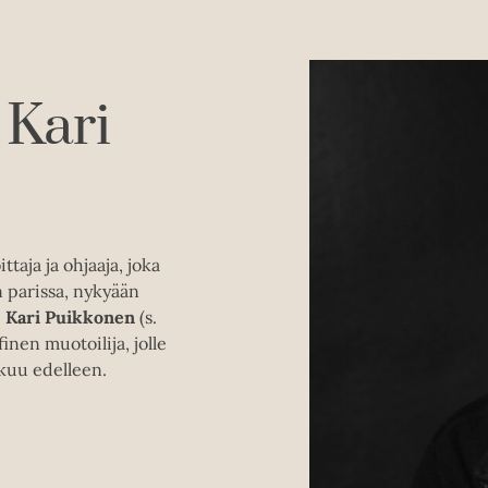
O
O
h
h
Kari
i
i
t
t
a
a
k
k
u
u
v
v
ttaja ja ohjaaja, joka
a
a
 parissa, nykyään
t
t
.
Kari Puikkonen
(s.
finen muotoilija, jolle
skuu edelleen.