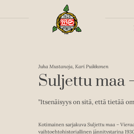
Toiss
Juha Mustanoja, Kari Puikkonen
Suljettu maa 
”Itsenäisyys on sitä, että tietää om
Kotimainen sarjakuva
Suljettu maa – Viera
vaihtoehtohistoriallinen jännitystarina 193