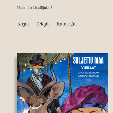
Toissijainen
Hyppää
Haluatko kirjailijaksi?
sisältöön
Päävalikko
Kirjat
Tekijät
Katalogit