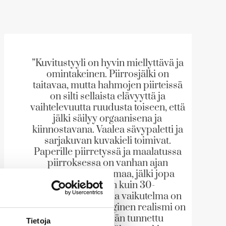
”Kuvitustyyli on hyvin miellyttävä ja
omintakeinen. Piirrosjälki on
taitavaa, mutta hahmojen piirteissä
on silti sellaista elävyyttä ja
vaihtelevuutta ruudusta toiseen, että
jälki säilyy orgaanisena ja
kiinnostavana. Vaalea sävypaletti ja
sarjakuvan kuvakieli toimivat.
Paperille piirretyssä ja maalatussa
piirroksessa on vanhan ajan
seikkailun tunnelmaa, jälki jopa
näyttää ikään kuin 30-
lukulaiselta.Samalla vaikutelma on
unenomainen. Maaginen realismi on
kuin olisi meidän tunnettu
Tietoja