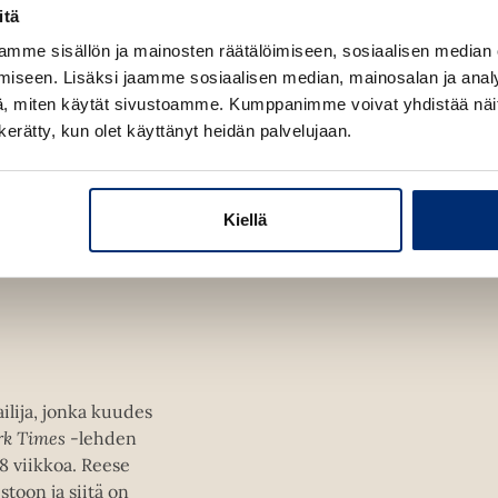
itä
mme sisällön ja mainosten räätälöimiseen, sosiaalisen median
iseen. Lisäksi jaamme sosiaalisen median, mainosalan ja analy
, miten käytät sivustoamme. Kumppanimme voivat yhdistää näitä t
n kerätty, kun olet käyttänyt heidän palvelujaan.
Kiellä
ailija, jonka kuudes
k Times
-lehden
48 viikkoa. Reese
toon ja siitä on