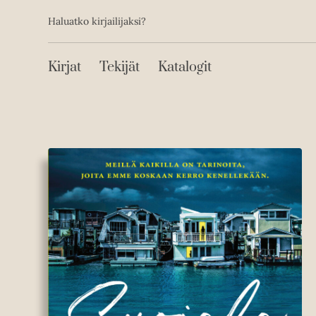
Toissijainen
Hyppää
Haluatko kirjailijaksi?
sisältöön
Päävalikko
Kirjat
Tekijät
Katalogit