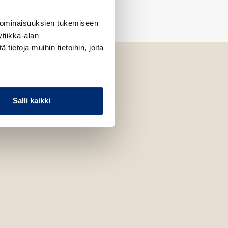
 ominaisuuksien tukemiseen
tiikka-alan
ietoja muihin tietoihin, joita
Salli kaikki