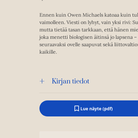
Ennen kuin Owen Michaels katoaa kuin tuh
vaimolleen. Viesti on lyhyt, vain yksi rivi
mutta tietää tasan tarkkaan, että hänen mie
joka menetti biologisen äitinsä jo lapsena – 
seuraavaksi ovelle saapuvat sekä liittovaltio
kaikille.
Kirjan tiedot
Lue näyte (pdf)
A
u
k
e
a
a