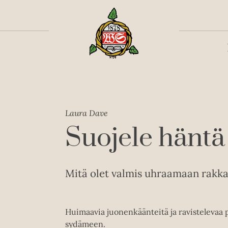
Toiss
Laura Dave
Suojele häntä
Mitä olet valmis uhraamaan rakka
Huimaavia juonenkäänteitä ja ravistelevaa p
sydämeen.