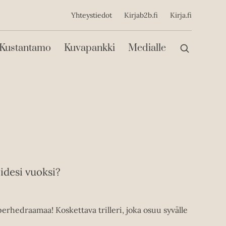
ijainen
Yhteystiedot
Kirjab2b.fi
Kirja.fi
Päävalikko
Kustantamo
Kuvapankki
Medialle
idesi vuoksi?
erhedraamaa! Koskettava trilleri, joka osuu syvälle