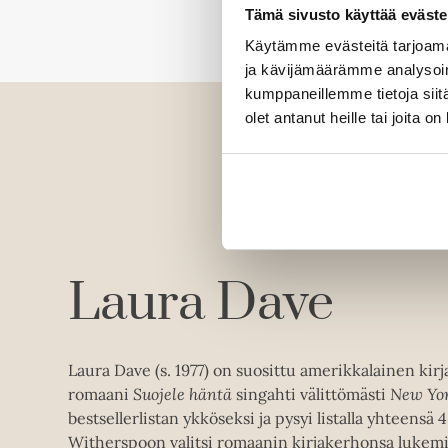
Tämä sivusto käyttää eväste
Käytämme evästeitä tarjoama
ja kävijämäärämme analysoim
kumppaneillemme tietoja siitä
olet antanut heille tai joita o
Laura Dave
Laura Dave (s. 1977) on suosittu amerikkalainen kirj
romaani
Suojele häntä
singahti välittömästi
New Yor
bestsellerlistan ykköseksi ja pysyi listalla yhteensä 
Witherspoon valitsi romaanin kirjakerhonsa lukemis