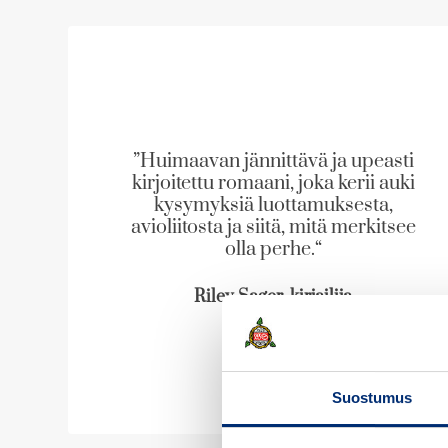
i
i
p
p
l
l
i
i
s
s
t
t
”Huimaavan jännittävä ja upeasti
kirjoitettu romaani, joka kerii auki
kysymyksiä luottamuksesta,
avioliitosta ja siitä, mitä merkitsee
olla perhe.“
Riley Sager, kirjailija
Suostumus