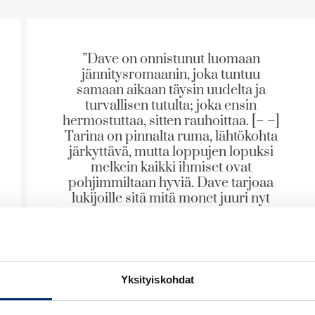
a
u
t
a
u
e
u
t
e
u
”Dave on onnistunut luomaan
e
n
t
jännitysromaanin, joka tuntuu
e
v
samaan aikaan täysin uudelta ja
e
n
ä
turvallisen tutulta; joka ensin
e
v
l
hermostuttaa, sitten rauhoittaa. [– –]
n
ä
i
Tarina on pinnalta ruma, lähtökohta
v
l
järkyttävä, mutta loppujen lopuksi
l
ä
i
melkein kaikki ihmiset ovat
e
l
l
pohjimmiltaan hyviä. Dave tarjoaa
h
i
e
lukijoille sitä mitä monet juuri nyt
t
l
kaipaavat – todella jännittävää mutta
h
e
e
lohduttavaa viihdettä.“
t
e
h
e
n
t
BookPage
e
e
n
Yksityiskohdat
e
n