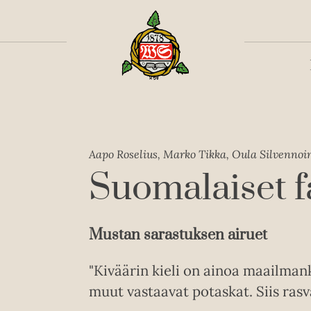
Toiss
Aapo Roselius, Marko Tikka, Oula Silvennoi
Suomalaiset fa
Mustan sarastuksen airuet
"Kiväärin kieli on ainoa maailmank
muut vastaavat potaskat. Siis rasvaa