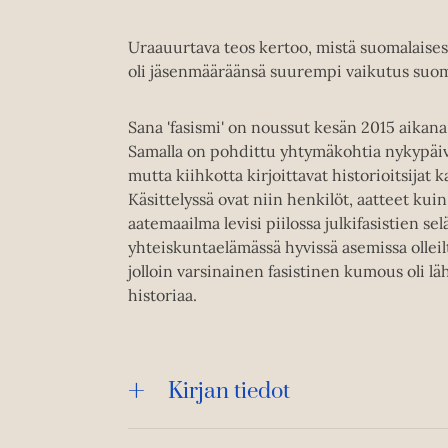
Uraauurtava teos kertoo, mistä suomalaisessa 
oli jäsenmääräänsä suurempi vaikutus suom
Sana 'fasismi' on noussut kesän 2015 aikana
Samalla on pohdittu yhtymäkohtia nykypäivän
mutta kiihkotta kirjoittavat historioitsijat
Käsittelyssä ovat niin henkilöt, aatteet kuin
aatemaailma levisi piilossa julkifasistien se
yhteiskuntaelämässä hyvissä asemissa olleil
jolloin varsinainen fasistinen kumous oli l
historiaa.
Kirjan tiedot