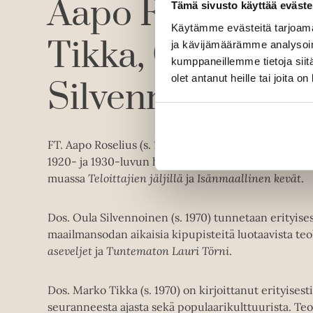
Aapo Roselius
M
Tämä sivusto käyttää eväste
Käytämme evästeitä tarjoama
Tikka
Oula
ja kävijämäärämme analysoim
kumppaneillemme tietoja siitä
olet antanut heille tai joita o
Silvennoinen
FT. Aapo Roselius (s. 1975) on tutkinut laajasti Suom
1920- ja 1930-luvun historiaa. Hänen tuotantoons
muassa
Teloittajien jäljillä
ja
Isänmaallinen kevät
.
Dos. Oula Silvennoinen (s. 1970) tunnetaan erityis
maailmansodan aikaisia kipupisteitä luotaavista te
aseveljet
ja
Tuntematon Lauri Törni
.
Dos. Marko Tikka (s. 1970) on kirjoittanut erityisesti 
seuranneesta ajasta sekä populaarikulttuurista. Teo