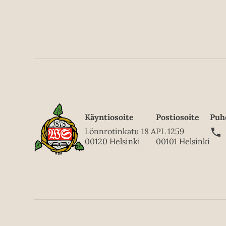
e
n
n
o
i
n
e
n
Käyntiosoite
Postiosoite
Puh
Lönnrotinkatu 18 A
PL 1259
00120 Helsinki
00101 Helsinki