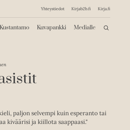
ijainen
Yhteystiedot
Kirjab2b.fi
Kirja.fi
Päävalikko
Kustantamo
Kuvapankki
Medialle
nen
sistit
ieli, paljon selvempi kuin esperanto tai
 kiväärisi ja kiillota saappaasi."