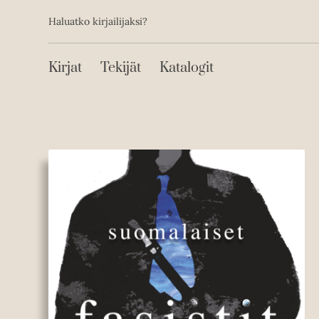
Toissijainen
Hyppää
Haluatko kirjailijaksi?
sisältöön
Päävalikko
Kirjat
Tekijät
Katalogit