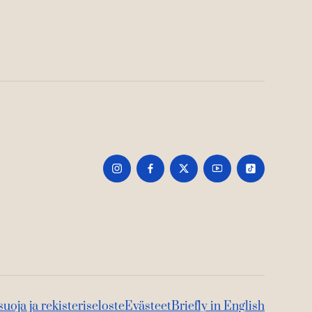
suoja ja rekisteriseloste
Evästeet
Briefly in English