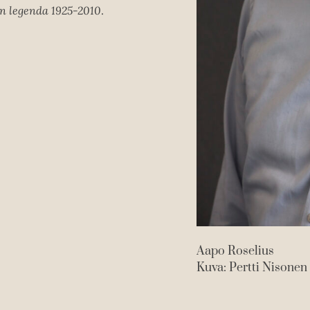
e
in legenda 1925-2010
.
n
Aapo Roselius
Kuva: Pertti Nisonen