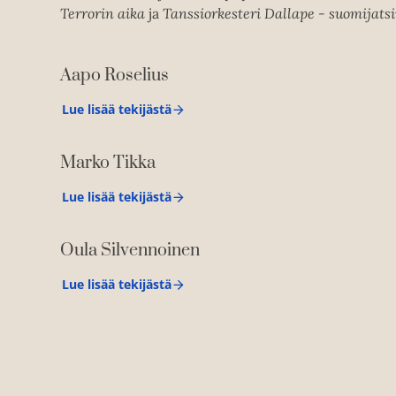
Terrorin aika
ja
Tanssiorkesteri Dallape - suomijats
Aapo Roselius
Lue lisää tekijästä
A
a
p
Marko Tikka
o
R
o
Lue lisää tekijästä
M
s
a
e
r
l
Oula Silvennoinen
k
i
o
u
T
s
Lue lisää tekijästä
O
i
u
k
l
k
a
a
S
i
l
v