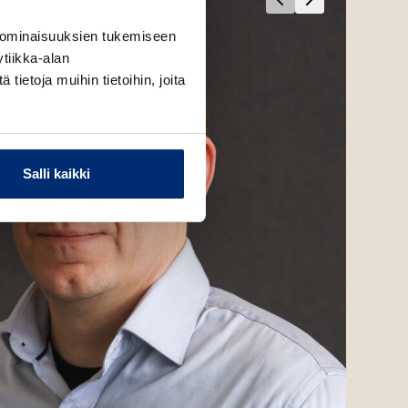
 ominaisuuksien tukemiseen
tiikka-alan
ietoja muihin tietoihin, joita
Salli kaikki