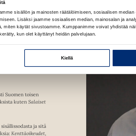
arko
k
itä
i
i
e
mme sisällön ja mainosten räätälöimiseen, sosiaalisen median
t
t
a
iseen. Lisäksi jaamme sosiaalisen median, mainosalan ja analy
a
a
a
, miten käytät sivustoamme. Kumppanimme voivat yhdistää näitä t
k
k
u
n kerätty, kun olet käyttänyt heidän palvelujaan.
u
u
u
v
v
t
a
a
e
t
t
Kiellä
e
en sisällissodan ja
n
a kuuluvat muun
v
ä
l
esti Suomen toisen
i
oksista kuten
Salaiset
l
e
h
t
sisällissodasta ja sitä
e
ksia:
Kenttäoikeudet
,