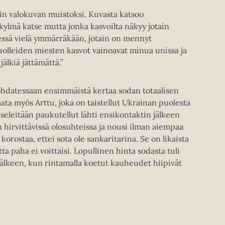
n valokuvan muistoksi. Kuvasta katsoo
kylmä katse mutta jonka kasvoilta näkyy jotain
essä vielä ymmärräkään, jotain on mennyt
olleiden miesten kasvot vainoavat minua unissa ja
älkiä jättämättä.”
ohdatessaan ensimmäistä kertaa sodan totaalisen
a myös Arttu, joka on taistellut Ukrainan puolesta
seleitään paukutellut lähti ensikontaktin jälkeen
 hirvittävissä olosuhteissa ja nousi ilman aiempaa
 korostaa, ettei sota ole sankaritarina. Se on likaista
ta paha ei voittaisi. Lopullinen hinta sodasta tuli
lkeen, kun rintamalla koetut kauheudet hiipivät