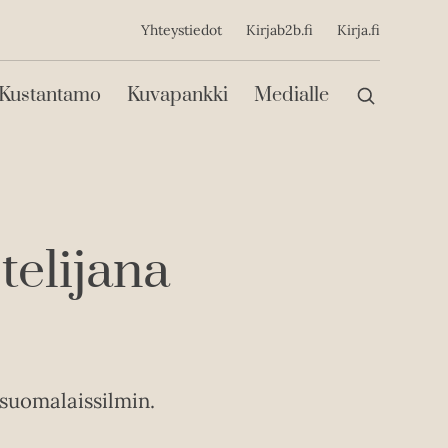
ijainen
Yhteystiedot
Kirjab2b.fi
Kirja.fi
Päävalikko
Kustantamo
Kuvapankki
Medialle
telijana
suomalaissilmin.