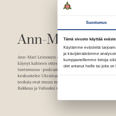
Suostumus
Ann-Mari Leino
Tämä sivusto käyttää eväste
Käytämme evästeitä tarjoama
ja kävijämäärämme analysoim
Ann-Mari Leinonen on kirjailija, toimittaja ja doku
kumppaneillemme tietoja siitä
käynyt kahteen otteeseen sodan kourissa olevassa 
olet antanut heille tai joita o
tuntumassa
-podcastissaan hän kertoo kokemuksista
keskustelee Ukrainan suomalaistaistelijoiden kans
teoksia ovat muun muassa Meeri Koutaniemen kanss
Rakkaus
ja
Vahvaksi rikotut
.