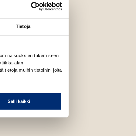
Tietoja
 ominaisuuksien tukemiseen
tiikka-alan
ietoja muihin tietoihin, joita
Salli kaikki