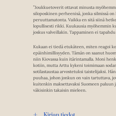
”Joukkuetoverit ottavat minusta myöhemmi
siloposkinen perheenisä, jonka silmissä on 
peruuttamatonta. Vaikka en sitä siinä hetk
lopullisesti rikki. Kuukausia myöhemmin ku
joskus valveillakin. Tappaminen ei tapahdu j
Kukaan ei tiedä etukäteen, miten reagoi k
epäinhimillisyyden. Tämän on saanut huomat
niin Kiovassa kuin itärintamalla. Moni henk
kotiin, mutta Arttu kykeni toimimaan sodan
sotilastaustaa arvostetuksi taistelijaksi. Hän
puuhaa, johon jonkun on vain tartuttava, jot
kuitenkin maksettavaksi Suomeen paluun jä
väkisinkin takaisin mieleen.
Kirjan tiedot