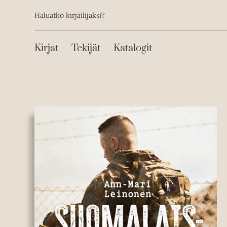
Toissijainen
Hyppää
Haluatko kirjailijaksi?
sisältöön
Päävalikko
Kirjat
Tekijät
Katalogit