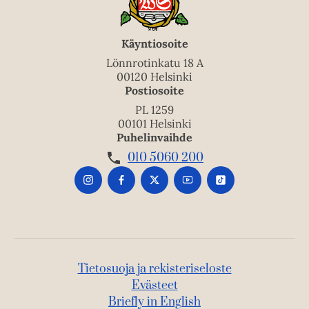
Käyntiosoite
Lönnrotinkatu 18 A
00120 Helsinki
Postiosoite
PL 1259
00101 Helsinki
Puhelinvaihde
010 5060 200
Tietosuoja ja rekisteriseloste
Evästeet
Briefly in English