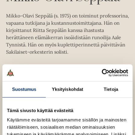
l
e
h
Mikko-Olavi Seppälä (s. 1975) on toiminut professorina,
t
vapaana tutkijana ja kustannustoimittajana. Hän on
e
e
kirjoittanut Riitta Seppälän kanssa ihastusta
n
herättäneen elämäkerran isoäidistään runoilija Aale
Tynnistä. Hän on myös kuplettiperinnettä päivittävän
Sakilaiset-orkesterin solisti.
Lue lisää tekijästä
M
i
k
k
Suostumus
Yksityiskohdat
Tietoja
o
-
O
l
Tämä sivusto käyttää evästeitä
a
v
Käytämme evästeitä tarjoamamme sisällön ja mainosten
i
räätälöimiseen, sosiaalisen median ominaisuuksien
S
e
tukemiseen ja kävijämäärämme analysoimiseen. Lisäksi