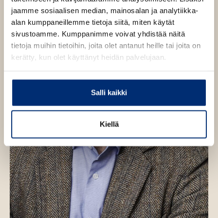
p
jaamme sosiaalisen median, mainosalan ja analytiikka-
p
alan kumppaneillemme tietoja siitä, miten käytät
ä
l
sivustoamme. Kumppanimme voivat yhdistää näitä
ä
tietoja muihin tietoihin, joita olet antanut heille tai joita on
kerätty, kun olet käyttänyt heidän palvelujaan.
Salli kaikki
Kiellä