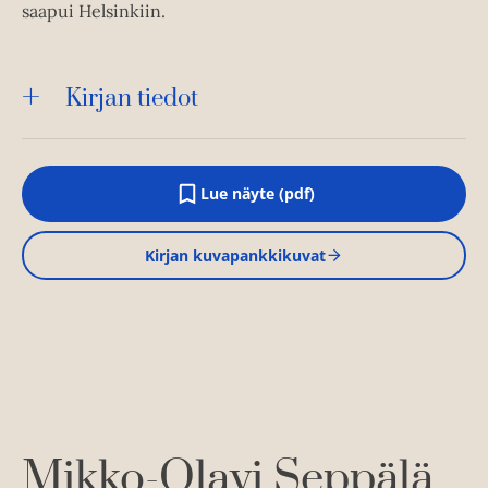
saapui Helsinkiin.
Kirjan tiedot
Lue näyte (pdf)
A
u
k
Kirjan kuvapankkikuvat
e
a
a
u
u
t
e
e
n
v
ä
l
Mikko-Olavi Seppälä
i