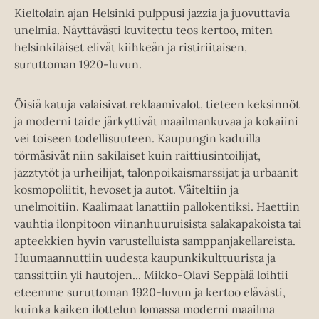
Kieltolain ajan Helsinki pulppusi jazzia ja juovuttavia
unelmia. Näyttävästi kuvitettu teos kertoo, miten
helsinkiläiset elivät kiihkeän ja ristiriitaisen,
suruttoman 1920-luvun.
Öisiä katuja valaisivat reklaamivalot, tieteen keksinnöt
ja moderni taide järkyttivät maailmankuvaa ja kokaiini
vei toiseen todellisuuteen. Kaupungin kaduilla
törmäsivät niin sakilaiset kuin raittiusintoilijat,
jazztytöt ja urheilijat, talonpoikaismarssijat ja urbaanit
kosmopoliitit, hevoset ja autot. Väiteltiin ja
unelmoitiin. Kaalimaat lanattiin pallokentiksi. Haettiin
vauhtia ilonpitoon viinanhuuruisista salakapakoista tai
apteekkien hyvin varustelluista samppanjakellareista.
Huumaannuttiin uudesta kaupunkikulttuurista ja
tanssittiin yli hautojen... Mikko-Olavi Seppälä loihtii
eteemme suruttoman 1920-luvun ja kertoo elävästi,
kuinka kaiken ilottelun lomassa moderni maailma