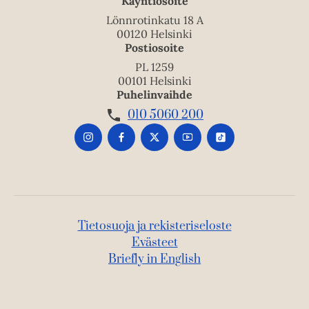
Käyntiosoite
Lönnrotinkatu 18 A
00120 Helsinki
Postiosoite
PL 1259
00101 Helsinki
Puhelinvaihde
010 5060 200
Tietosuoja ja rekisteriseloste
Evästeet
Briefly in English