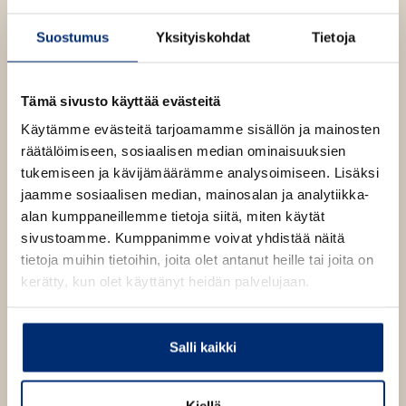
l
a
A
e
t
Suostumus
Yksityiskohdat
Tietoja
u
A
k
A. E. Järvinen
u
e
k
Tämä sivusto käyttää evästeitä
a
e
a
Käytämme evästeitä tarjoamamme sisällön ja mainosten
Aarne Erkki Järvinen (1891–1963) oli
a
u
räätälöimiseen, sosiaalisen median ominaisuuksien
helsinkiläissyntyinen metsänhoitaja, eräkirjailija ja
a
u
tukemiseen ja kävijämäärämme analysoimiseen. Lisäksi
taidemaalari. Hän valmistui metsänhoitajaksi 1915 ja
u
t
jaamme sosiaalisen median, mainosalan ja analytiikka-
hakeutui tuolloin työhön Lappiin. Järvinen toimi
u
e
alan kumppaneillemme tietoja siitä, miten käytät
vuosina 1915–1958 Rovaniemellä Metsähallituksen
t
e
sivustoamme. Kumppanimme voivat yhdistää näitä
metsänarvostelijana ja myöhemmin ylimetsänhoitajana.
e
n
tietoja muihin tietoihin, joita olet antanut heille tai joita on
Hän julkaisi 21 kaunokirjallista teosta.
e
v
kerätty, kun olet käyttänyt heidän palvelujaan.
n
ä
v
l
ä
i
Salli kaikki
l
l
i
e
l