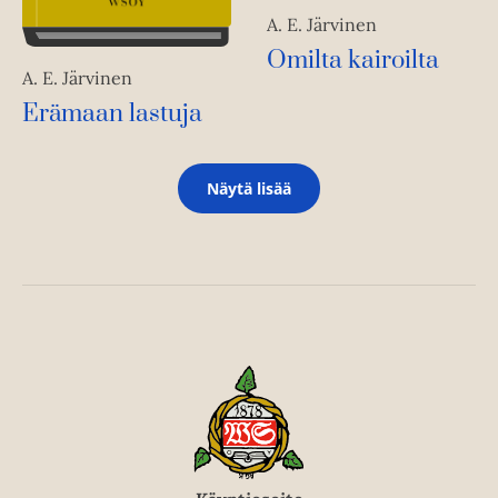
A. E. Järvinen
Omilta kairoilta
A. E. Järvinen
Erämaan lastuja
Näytä lisää