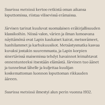
Suurissa metsissä
kertoo retkistä oman aikansa
loputtomissa, riistaa vilisevissä erämaissa.
Järvisen tarinat kuuluvat suomalaisen eräkirjallisuuden
klassikoihin. Niissä valon, värien ja ilman lumoavana
näyttämönä ovat Lapin kaukaiset kairat, metsorämeet,
hanhilammet ja karhukuusikot. Metsästysmatka kasvaa
kuvaksi jostakin suuremmasta, ja Lapin korpien
sinertävissä maisemissa tehdyt havainnot leimahtavat
onnentunteeksi itsestään elämästä. Järvinen tuo äänet
ja tunnelmat lähelle ja kuljettaa kuulijan
koskemattoman luonnon loputtoman rikkauden
ääreen.
Suurissa metsissä
ilmestyi alun perin vuonna 1932.