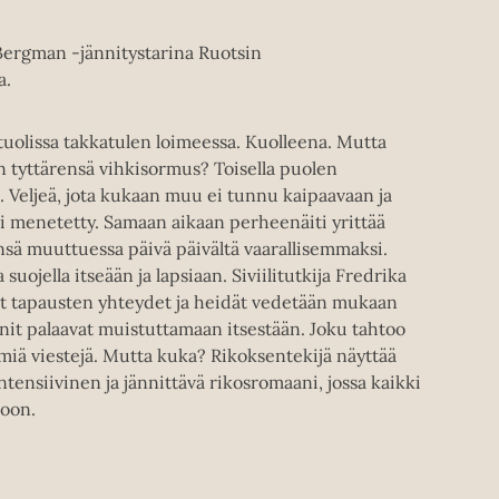
Bergman -jännitystarina Ruotsin
a.
uolissa takkatulen loimeessa. Kuolleena. Mutta
 tyttärensä vihkisormus? Toisella puolen
. Veljeä, jota kukaan muu ei tunnu kaipaavaan ja
i menetetty. Samaan aikaan perheenäiti yrittää
nsä muuttuessa päivä päivältä vaarallisemmaksi.
uojella itseään ja lapsiaan. Siviilitutkija Fredrika
vat tapausten yhteydet ja heidät vedetään mukaan
it palaavat muistuttamaan itsestään. Joku tahtoo
tömiä viestejä. Mutta kuka? Rikoksentekijä näyttää
ntensiivinen ja jännittävä rikosromaani, jossa kaikki
loon.