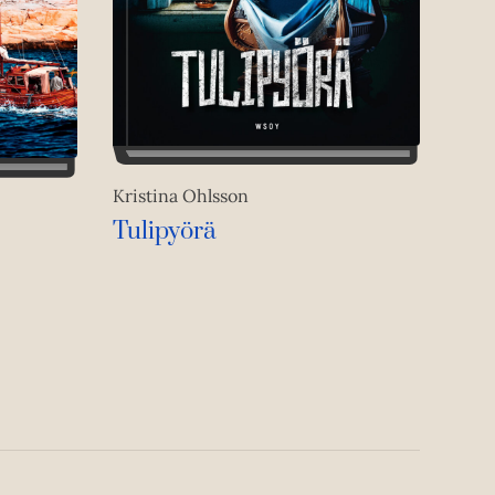
Kristina Ohlsson
Tulipyörä