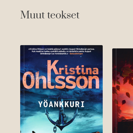
s
o
n
Muut teokset