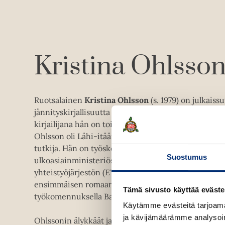
Kristina Ohlsso
Ruotsalainen
Kristina Ohlsson
(s. 1979) on julkaissu
jännityskirjallisuutta sekä aikuisille että nuorille lu
kirjailijana hän on toiminut vuodesta 2012. Ennen k
Ohlsson oli Lähi-itään ja EU:n ulkopolitiikkaan erik
tutkija. Hän on työskennellyt Ruotsin turvallisuuspol
Suostumus
ulkoasiainministeriössä sekä viimeksi Euroopan turv
yhteistyöjärjestön (ETYJ:n) analyytikkona Wienissä. 
ensimmäisen romaaninsa
Nukketalon
kirjoittamisen
Tämä sivusto käyttää eväste
työkomennuksella Bagdadissa.
Käytämme evästeitä tarjoama
ja kävijämäärämme analysoim
Ohlssonin älykkäät ja taitavasti rakennetut dekkari