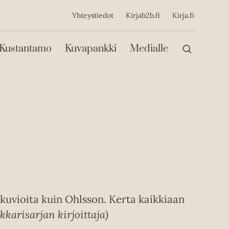
ijainen
Yhteystiedot
Kirjab2b.fi
Kirja.fi
Päävalikko
Kustantamo
Kuvapankki
Medialle
kuvioita kuin Ohlsson. Kerta kaikkiaan
karisarjan kirjoittaja)