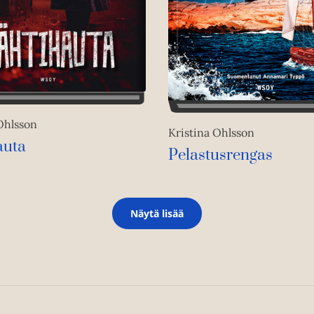
Ohlsson
Kristina Ohlsson
auta
Pelastusrengas
Näytä lisää