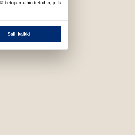
ietoja muihin tietoihin, joita
dqvist
Salli kaikki