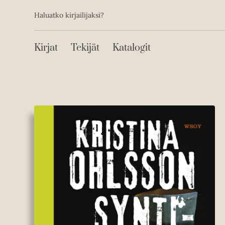
Toissijainen
Hyppää
Haluatko kirjailijaksi?
sisältöön
Päävalikko
Kirjat
Tekijät
Katalogit