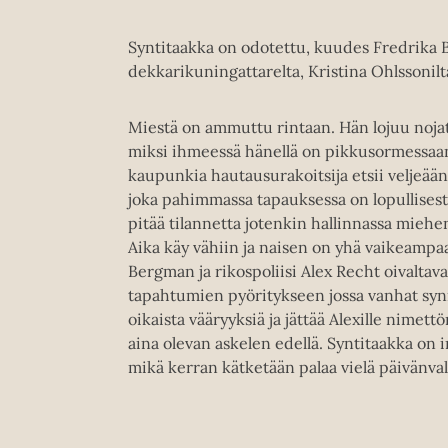
Syntitaakka on odotettu, kuudes Fredrika 
dekkarikuningattarelta, Kristina Ohlssonilt
Miestä on ammuttu rintaan. Hän lojuu nojat
miksi ihmeessä hänellä on pikkusormessaan
kaupunkia hautausurakoitsija etsii veljeään
joka pahimmassa tapauksessa on lopullisest
pitää tilannetta jotenkin hallinnassa miehe
Aika käy vähiin ja naisen on yhä vaikeampaa s
Bergman ja rikospoliisi Alex Recht oivalta
tapahtumien pyöritykseen jossa vanhat synn
oikaista vääryyksiä ja jättää Alexille nimet
aina olevan askelen edellä. Syntitaakka on i
mikä kerran kätketään palaa vielä päivänva