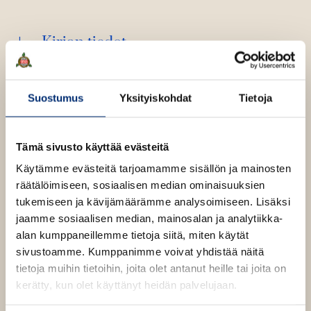
Kirjan tiedot
Suostumus
Yksityiskohdat
Tietoja
Kirjan kuvapankkikuvat
Tämä sivusto käyttää evästeitä
Osta teos
Käytämme evästeitä tarjoamamme sisällön ja mainosten
räätälöimiseen, sosiaalisen median ominaisuuksien
tukemiseen ja kävijämäärämme analysoimiseen. Lisäksi
E-kirja / epub2
K
B
jaamme sosiaalisen median, mainosalan ja analytiikka-
u
o
alan kumppaneillemme tietoja siitä, miten käytät
u
o
sivustoamme. Kumppanimme voivat yhdistää näitä
n
k
tietoja muihin tietoihin, joita olet antanut heille tai joita on
t
b
kerätty, kun olet käyttänyt heidän palvelujaan.
Muut teokset
e
e