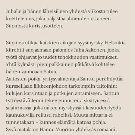
Juhalle ja hänen läheisilleen yhdestä viikosta tulee
koettelemus, joka paljastaa ahneuden ottaneen
Suomesta kuristusotteen.
Suomea uhkaa kaikkien aikojen syysmyrsky. Helsinkiä
kiirehtii suojaamaan palomies Juha Aaltonen, jonka
työtä ohjaavat jo uudet tehokkuuden vaatimukset.
Yhtä kylmästi pienipalkkainen pätkätyö kohtelee
hänen vaimoaan Satua.
Aaltosten poika, yritysvalmentaja Santtu perehdyttää
kursseillaan liikkeenjohdon tärkeimpiin taitoihin:
kulujen karsintaan ja potkujen antamiseen. Santun
tyttöystävä Jenni tekee ennusteita yksityisessä
sääfirmassa, joka näkee myrskyssä tilaisuuden lyödä
kauhukuvilla reilusti rahoiksi. Muuta mittaria ei
tunnetakaan – kunnes elämältä katoaa pohja.
Syvä matala on Hannu Vuorion yhdeksäs romaani.