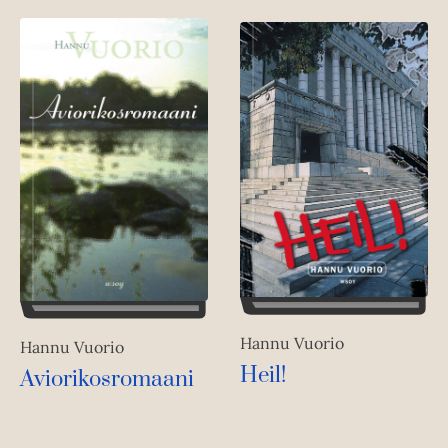
e
h
t
e
e
n
Hannu Vuorio
Hannu Vuorio
Heil!
Aviorikosromaani