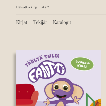
Toissijainen
Hyppää
Haluatko kirjailijaksi?
sisältöön
Päävalikko
Kirjat
Tekijät
Katalogit