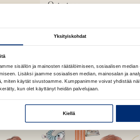
Osta teos
Pahvikirja
O
K
s
i
Yksityiskohdat
t
r
a
j
itä
a
.
mme sisällön ja mainosten räätälöimiseen, sosiaalisen median
f
iseen. Lisäksi jaamme sosiaalisen median, mainosalan ja analy
i
, miten käytät sivustoamme. Kumppanimme voivat yhdistää näitä t
A
n kerätty, kun olet käyttänyt heidän palvelujaan.
u
k
e
Kiellä
a
a
u