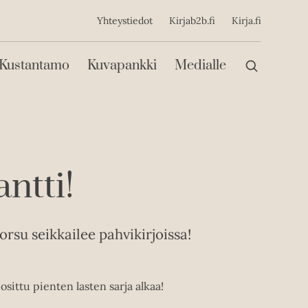
ijainen
Yhteystiedot
Kirjab2b.fi
Kirja.fi
Päävalikko
Kustantamo
Kuvapankki
Medialle
antti!
rsu seikkailee pahvikirjoissa!
ittu pienten lasten sarja alkaa!