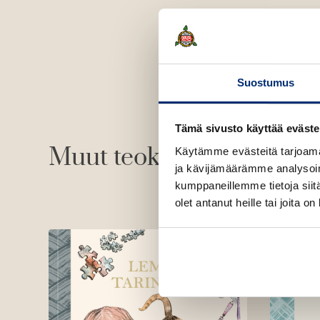
Suostumus
Tämä sivusto käyttää eväste
Muut teokset
Käytämme evästeitä tarjoama
ja kävijämäärämme analysoim
kumppaneillemme tietoja siitä
olet antanut heille tai joita o
Lokakuu 2026