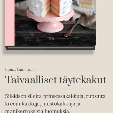
Linda Lomelino
Taivaalliset täytekakut
Silkkisen sileitä prinsessakakkuja, runsaita
kreemikakkuja, juustokakkuja ja
monikerroksisia luomuksia.