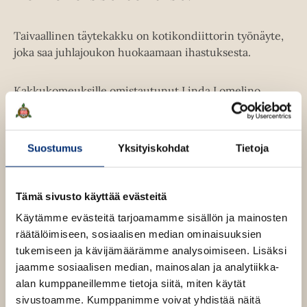
Taivaallinen täytekakku on kotikondiittorin työnäyte,
joka saa juhlajoukon huokaamaan ihastuksesta.
Kakkukomeuksille omistautunut Linda Lomelino
näyttää niksit, joilla täytekakku kohotetaan
ammattimaisiin korkeuksiin, maustetaan ylellisin
yllätyksin ja koristellaan pitsein, kukin ja pursotuksin.
Suostumus
Yksityiskohdat
Tietoja
Salojen avautuessa paljastuu, että vaikutuksen voi
tehdä myös monin teknisesti simppelein keinoin.
Tämä sivusto käyttää evästeitä
Käytämme evästeitä tarjoamamme sisällön ja mainosten
Kirjan tiedot
räätälöimiseen, sosiaalisen median ominaisuuksien
tukemiseen ja kävijämäärämme analysoimiseen. Lisäksi
jaamme sosiaalisen median, mainosalan ja analytiikka-
alan kumppaneillemme tietoja siitä, miten käytät
Kirjan kuvapankkikuvat
sivustoamme. Kumppanimme voivat yhdistää näitä