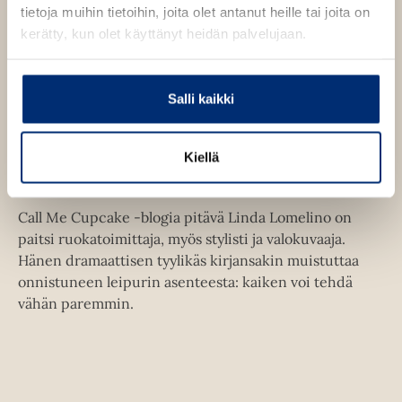
tietoja muihin tietoihin, joita olet antanut heille tai joita on
kerätty, kun olet käyttänyt heidän palvelujaan.
Salli kaikki
Linda Lomelino
Kiellä
Call Me Cupcake -blogia pitävä Linda Lomelino on
paitsi ruokatoimittaja, myös stylisti ja valokuvaaja.
Hänen dramaattisen tyylikäs kirjansakin muistuttaa
onnistuneen leipurin asenteesta: kaiken voi tehdä
vähän paremmin.