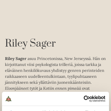
.
u
o
e
t
b
f
e
n
k
e
e
n
i
t
b
l
a
A
e
e
e
t
u
l
a
A
k
e
t
u
e
A
k
Riley Sager
a
u
e
a
k
a
u
e
a
Riley Sager
asuu Princetonissa, New Jerseyssä. Hän on
u
a
u
kirjoittanut viisi psykologista trilleriä, joissa tarkka ja
t
a
u
eläväinen henkilökuvaus yhdistyy genren perinteiden
e
u
t
raikkaaseen uudelleentulkintaan, tyylipuhtaaseen
e
u
e
jännitykseen sekä yllättäviin juonenkäänteisiin.
n
t
e
Eloonjääneet tytöt
ja
Kotiin ennen pimeää
ovat
v
e
n
löytäneet lukijansa myös Suomessa.
ä
e
v
l
n
ä
i
*
v