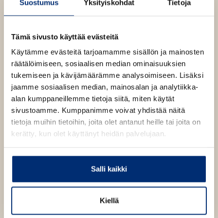
l
Suostumus
Yksityiskohdat
Tietoja
l
ä
i
e
l
“Tiukkaan punottu jännityskertomus.” – New York
l
h
i
Times Book Review
e
Tämä sivusto käyttää evästeitä
t
l
h
e
Käytämme evästeitä tarjoamamme sisällön ja mainosten
e
t
”Kirjailija kuvaa pahaenteisiä tapahtumia ja karmivia
e
räätälöimiseen, sosiaalisen median ominaisuuksien
h
e
käänteitä taidokkaasti sekä lisää mukaan
n
tukemiseen ja kävijämäärämme analysoimiseen. Lisäksi
t
e
yhteiskunnallisuutta ja yllättävän loppukäänteen.” –
jaamme sosiaalisen median, mainosalan ja analytiikka-
e
n
Wall Street Journal
alan kumppaneillemme tietoja siitä, miten käytät
e
sivustoamme. Kumppanimme voivat yhdistää näitä
n
tietoja muihin tietoihin, joita olet antanut heille tai joita on
”Koukuttava lukukokemus kutsuu lukijan mukaan
kerätty, kun olet käyttänyt heidän palvelujaan.
selkäpiitä karmivaan huviin.” – Shelf Awareness
”Vaikuttava loppuhuipennus... Sager hyödyntää
Salli kaikki
synkkenevää tunnelmaa ja yön pienimpiäkin väreitä
luodessaan äärimmäistä kauhua.” – Associated Press
Kiellä
”Jos pidät trillereistä, joissa on ripaus kauhua, rakastut