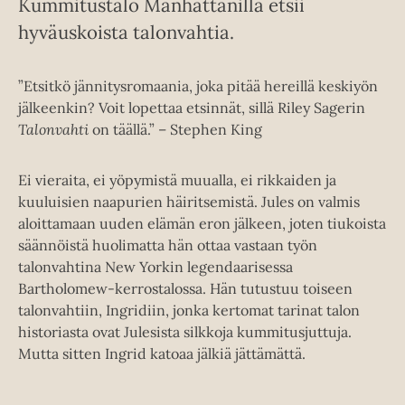
Kummitustalo Manhattanilla etsii
hyväuskoista talonvahtia.
”Etsitkö jännitysromaania, joka pitää hereillä keskiyön
jälkeenkin? Voit lopettaa etsinnät, sillä Riley Sagerin
Talonvahti
on täällä.” – Stephen King
Ei vieraita, ei yöpymistä muualla, ei rikkaiden ja
kuuluisien naapurien häiritsemistä. Jules on valmis
aloittamaan uuden elämän eron jälkeen, joten tiukoista
säännöistä huolimatta hän ottaa vastaan työn
talonvahtina New Yorkin legendaarisessa
Bartholomew-kerrostalossa. Hän tutustuu toiseen
talonvahtiin, Ingridiin, jonka kertomat tarinat talon
historiasta ovat Julesista silkkoja kummitusjuttuja.
Mutta sitten Ingrid katoaa jälkiä jättämättä.