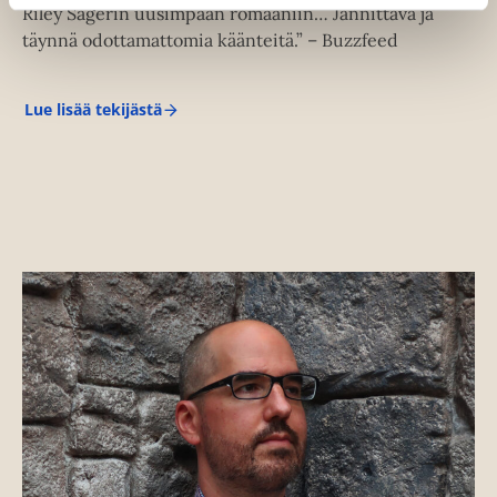
Riley Sagerin uusimpaan romaaniin… Jännittävä ja
täynnä odottamattomia käänteitä.” – Buzzfeed
Lue lisää tekijästä
R
i
l
e
y
S
a
g
e
r