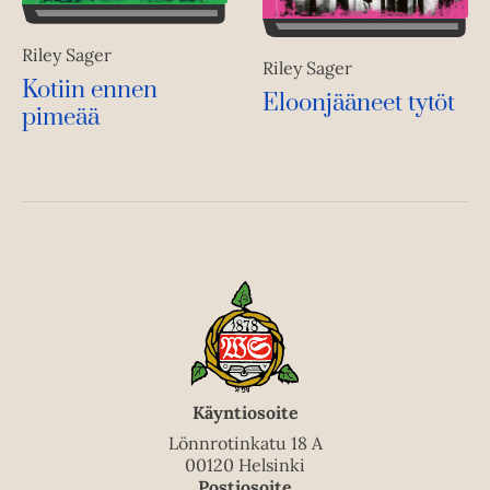
Riley Sager
Riley Sager
Kotiin ennen
Eloonjääneet tytöt
pimeää
Käyntiosoite
Lönnrotinkatu 18 A
00120 Helsinki
Postiosoite