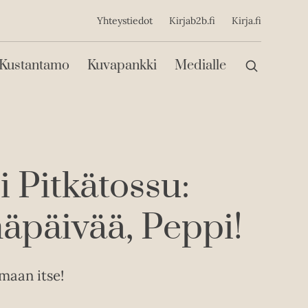
ijainen
Yhteystiedot
Kirjab2b.fi
Kirja.fi
Päävalikko
Kustantamo
Kuvapankki
Medialle
 Pitkätossu:
äpäivää, Peppi!
maan itse!