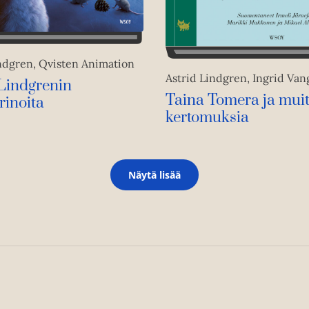
indgren, Qvisten Animation
Astrid Lindgren, Ingrid Va
 Lindgrenin
Taina Tomera ja mui
rinoita
kertomuksia
Näytä lisää