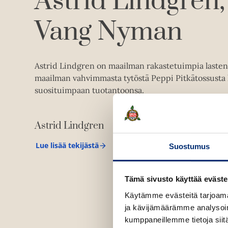
Astrid Lindgren
Vang Nyman
Astrid Lindgren on maailman rakastetuimpia lastenkir
maailman vahvimmasta tytöstä Peppi Pitkätossusta
suosituimpaan tuotantoonsa.
Astrid Lindgren
Lue lisää tekijästä
Suostumus
A
s
t
r
Tämä sivusto käyttää eväste
i
d
Käytämme evästeitä tarjoama
L
ja kävijämäärämme analysoim
i
n
kumppaneillemme tietoja siitä
d