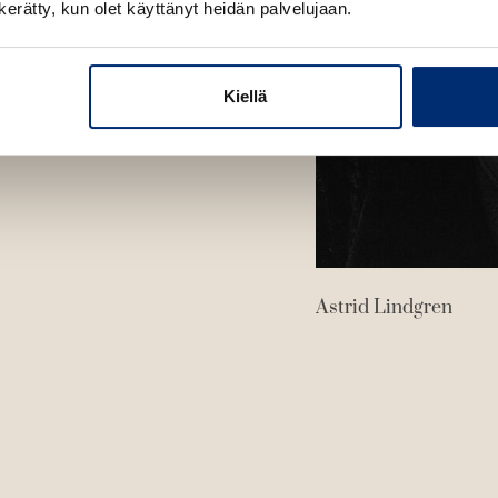
n kerätty, kun olet käyttänyt heidän palvelujaan.
n
Kiellä
Astrid Lindgren