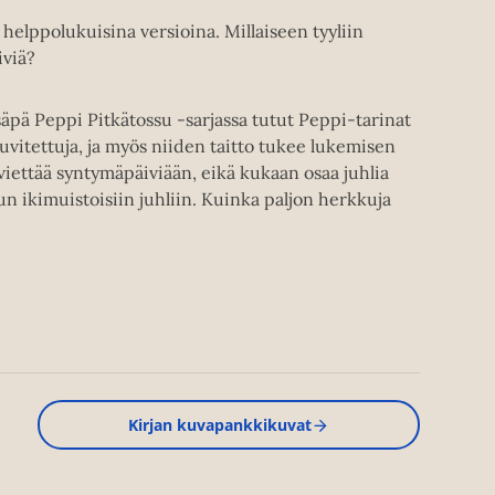
 helppolukuisina versioina. Millaiseen tyyliin
viä?
pä Peppi Pitkätossu -sarjassa tutut Peppi-tarinat
uvitettuja, ja myös niiden taitto tukee lukemisen
viettää syntymäpäiviään, eikä kukaan osaa juhlia
n ikimuistoisiin juhliin. Kuinka paljon herkkuja
Kirjan kuvapankkikuvat