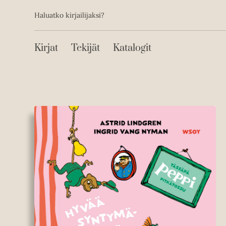
Toissijainen
Hyppää
Haluatko kirjailijaksi?
sisältöön
Päävalikko
Kirjat
Tekijät
Katalogit