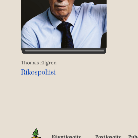
Thomas Elfgren
Rikospoliisi
Käyntiosoite
Postiosoite
Puh