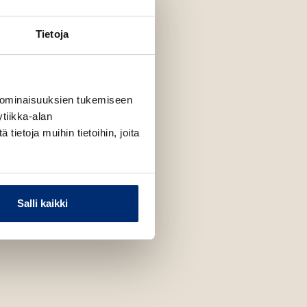
Tietoja
 ominaisuuksien tukemiseen
tiikka-alan
ietoja muihin tietoihin, joita
Salli kaikki