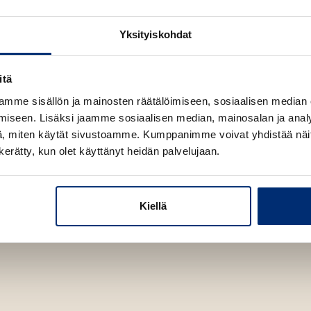
l
a
A
e
t
u
Yksityiskohdat
A
k
u
e
k
a
itä
e
a
mme sisällön ja mainosten räätälöimiseen, sosiaalisen median
a
u
iseen. Lisäksi jaamme sosiaalisen median, mainosalan ja analy
a
u
erintendent with the
, miten käytät sivustoamme. Kumppanimme voivat yhdistää näitä t
u
t
irement in the city of
n kerätty, kun olet käyttänyt heidän palvelujaan.
u
e
t
e
e
n
e
Kiellä
v
n
ä
v
l
ä
i
l
l
i
e
l
h