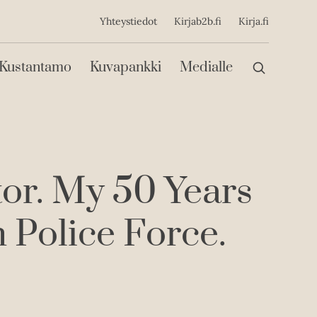
ijainen
Yhteystiedot
Kirjab2b.fi
Kirja.fi
Päävalikko
Kustantamo
Kuvapankki
Medialle
tor. My 50 Years
 Police Force.