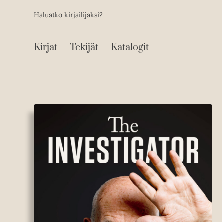
Toissijainen
Hyppää
Haluatko kirjailijaksi?
sisältöön
Päävalikko
Kirjat
Tekijät
Katalogit