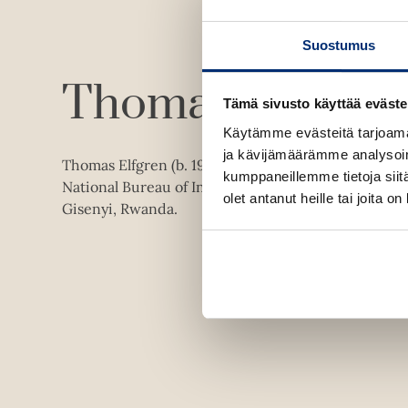
Suostumus
Thomas Elfgren
Tämä sivusto käyttää eväste
Käytämme evästeitä tarjoama
ja kävijämäärämme analysoim
Thomas Elfgren (b. 1954) is a former detective sup
kumppaneillemme tietoja siitä
National Bureau of Investigation. He spends his ret
olet antanut heille tai joita o
Gisenyi, Rwanda.