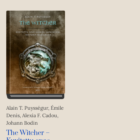
e
e
n
Alain T. Puysségur, Émile
Denis, Alexia F. Cadou,
Johann Bodin
The Witcher –