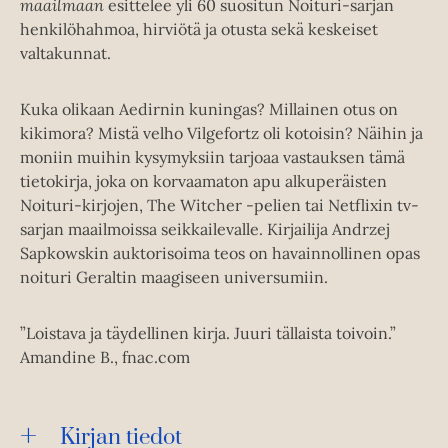
maailmaan
esittelee yli 60 suositun Noituri-sarjan
henkilöhahmoa, hirviötä ja otusta sekä keskeiset
valtakunnat.
Kuka olikaan Aedirnin kuningas? Millainen otus on
kikimora? Mistä velho Vilgefortz oli kotoisin? Näihin ja
moniin muihin kysymyksiin tarjoaa vastauksen tämä
tietokirja, joka on korvaamaton apu alkuperäisten
Noituri-kirjojen, The Witcher -pelien tai Netflixin tv-
sarjan maailmoissa seikkailevalle. Kirjailija Andrzej
Sapkowskin auktorisoima teos on havainnollinen opas
noituri Geraltin maagiseen universumiin.
”Loistava ja täydellinen kirja. Juuri tällaista toivoin.”
Amandine B., fnac.com
Kirjan tiedot