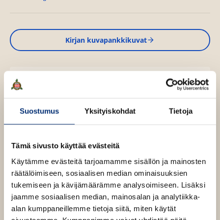
Kirjan kuvapankkikuvat
Osta teos
Suostumus
Yksityiskohdat
Tietoja
Äänikirja
K
B
u
o
u
o
Tämä sivusto käyttää evästeitä
n
k
Käytämme evästeitä tarjoamamme sisällön ja mainosten
t
b
räätälöimiseen, sosiaalisen median ominaisuuksien
e
e
tukemiseen ja kävijämäärämme analysoimiseen. Lisäksi
l
a
jaamme sosiaalisen median, mainosalan ja analytiikka-
e
t
alan kumppaneillemme tietoja siitä, miten käytät
A
sivustoamme. Kumppanimme voivat yhdistää näitä