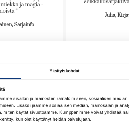
seikkailusarjakuva
 miekka ja magia -
noista.“
Juha, Kirjav
inen, Sarjainfo
Yksityiskohdat
itä
mme sisällön ja mainosten räätälöimiseen, sosiaalisen median
iseen. Lisäksi jaamme sosiaalisen median, mainosalan ja analy
, miten käytät sivustoamme. Kumppanimme voivat yhdistää näitä t
n kerätty, kun olet käyttänyt heidän palvelujaan.