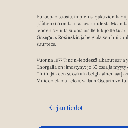
Euroopan suosituimpien sarjakuvien kärkij
päähenkilö on kaukaa avaruudesta Maan ka
lehden sivuilta suomalaisille lukijoille tutt
Grzegorz Rosinskin
ja belgialaisen huippuk
suurteos.
Vuonna 1977 Tintin-lehdessä alkanut sarja yh
Thorgalia on ilmestynyt jo 35 osaa ja myyty e
Tintin jälkeen suosituin belgialainen sarjak
Muiden elämä -elokuvallaan Oscarin voitt
Kirjan tiedot