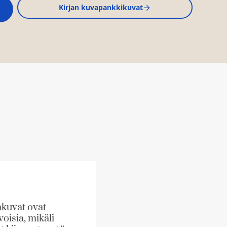
Kirjan kuvapankkikuvat
akuvat ovat
oisia, mikäli