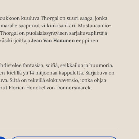
oukkoon kuuluva Thorgal on suuri saaga, jonka
maralle saapunut viikinkisankari. Mustanaamio-
u Thorgal on puolalaissyntyisen sarjakuvapiirtäjä
äsikirjoittaja
Jean Van Hammen
eeppinen
distelee fantasiaa, scifiä, seikkailua ja huumoria.
ri kielillä yli 14 miljoonaa kappaletta. Sarjakuva on
uva. Siitä on tekeillä elokuvaversio, jonka ohjaa
anut Florian Henckel von Donnersmarck.