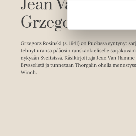
Jean Van Hamm
Grzegorz Rosins
Grzegorz Rosinski (s. 1941) on Puolassa syntynyt sar
tehnyt uransa pääosin ranskankieliselle sarjakuvam
nykyään Sveitsissä. Käsikirjoittaja Jean Van Hamme (
Brysselistä ja tunnetaan Thorgalin ohella menestyssa
Winch.