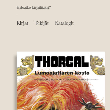
Toissijainen
Hyppää
Haluatko kirjailijaksi?
sisältöön
Päävalikko
Kirjat
Tekijät
Katalogit