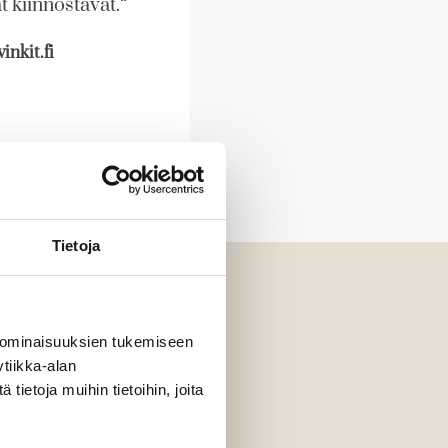
t kiinnostavat.“
inkit.fi
Tietoja
 ominaisuuksien tukemiseen
tiikka-alan
ietoja muihin tietoihin, joita