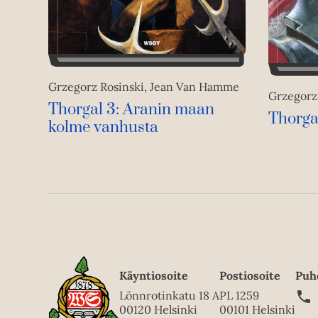
Grzegorz Rosinski, Jean Van Hamme
Grzegorz
Thorgal 3: Aranin maan
Thorgal
kolme vanhusta
Käyntiosoite
Postiosoite
Puh
Lönnrotinkatu 18 A
PL 1259
00120 Helsinki
00101 Helsinki