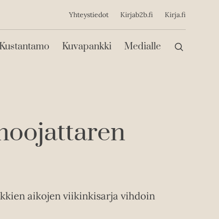
ijainen
Yhteystiedot
Kirjab2b.fi
Kirja.fi
Päävalikko
Kustantamo
Kuvapankki
Medialle
moojattaren
kien aikojen viikinkisarja vihdoin