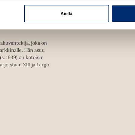
e
Kiellä
ki
jakuvantekijä, joka on
arkkinalle. Hän asuu
s. 1939) on kotoisin
rjoistaan XIII ja Largo