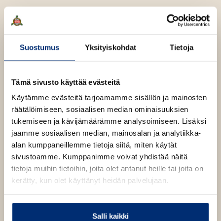
e
t
u
e
A
k
Jade Haapasalo
Tuuli
a
u
e
a
k
Pursiainen
a
u
Suostumus
Yksityiskohdat
Tietoja
e
a
u
a
u
t
a
u
Jade Haapasalo
on pirkkalalainen suomentaja,
e
Tämä sivusto käyttää evästeitä
u
t
lastenkirjailija ja kustannustoimittaja, joka on
e
Käytämme evästeitä tarjoamamme sisällön ja mainosten
u
e
kirjoittanut ja kääntänyt yli sata teosta aikuisille ja
n
räätälöimiseen, sosiaalisen median ominaisuuksien
t
e
lapsille.
v
tukemiseen ja kävijämäärämme analysoimiseen. Lisäksi
e
n
ä
jaamme sosiaalisen median, mainosalan ja analytiikka-
e
v
l
Tuuli Pursiainen
on helsinkiläinen kuvittaja ja
alan kumppaneillemme tietoja siitä, miten käytät
n
ä
i
graafikko, jolla on myös pitkä pedagoginen kokemus.
sivustoamme. Kumppanimme voivat yhdistää näitä
v
l
l
tietoja muihin tietoihin, joita olet antanut heille tai joita on
ä
i
e
kerätty, kun olet käyttänyt heidän palvelujaan.
l
l
h
i
e
t
l
h
e
e
Salli kaikki
t