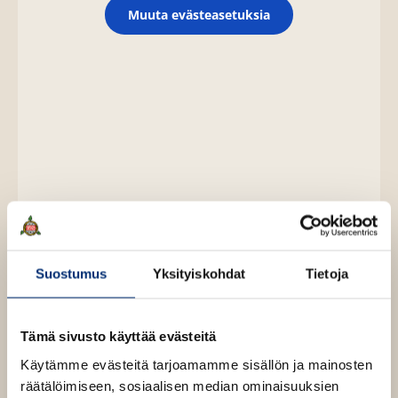
n
Muuta evästeasetuksia
Osta teos
Suostumus
Yksityiskohdat
Tietoja
Äänikirja
K
B
Tämä sivusto käyttää evästeitä
u
o
E-kirja / epub2
Käytämme evästeitä tarjoamamme sisällön ja mainosten
K
B
u
o
räätälöimiseen, sosiaalisen median ominaisuuksien
u
o
Pokkari
n
k