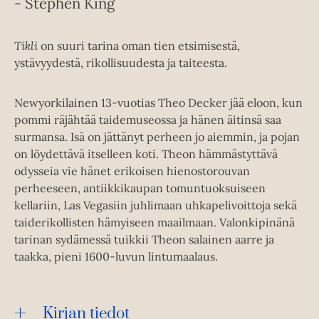
- Stephen King
Tikli
on suuri tarina oman tien etsimisestä,
ystävyydestä, rikollisuudesta ja taiteesta.
Newyorkilainen 13-vuotias Theo Decker jää eloon, kun
pommi räjähtää taidemuseossa ja hänen äitinsä saa
surmansa. Isä on jättänyt perheen jo aiemmin, ja pojan
on löydettävä itselleen koti. Theon hämmästyttävä
odysseia vie hänet erikoisen hienostorouvan
perheeseen, antiikkikaupan tomuntuoksuiseen
kellariin, Las Vegasiin juhlimaan uhkapelivoittoja sekä
taiderikollisten hämyiseen maailmaan. Valonkipinänä
tarinan sydämessä tuikkii Theon salainen aarre ja
taakka, pieni 1600-luvun lintumaalaus.
Kirjan tiedot