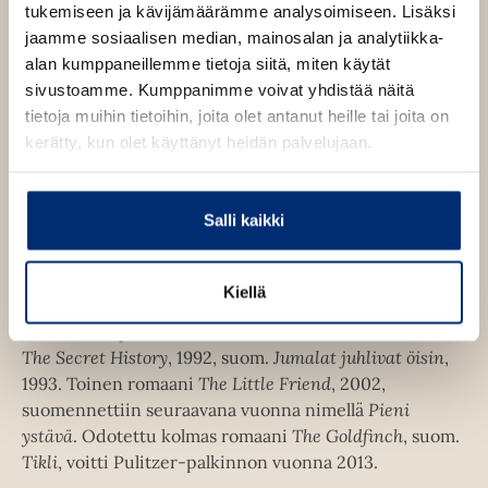
O
K
tukemiseen ja kävijämäärämme analysoimiseen. Lisäksi
u
o
t
b
s
i
jaamme sosiaalisen median, mainosalan ja analytiikka-
n
k
e
e
t
r
alan kumppaneillemme tietoja siitä, miten käytät
t
b
l
a
a
j
sivustoamme. Kumppanimme voivat yhdistää näitä
e
e
e
t
a
tietoja muihin tietoihin, joita olet antanut heille tai joita on
l
a
A
.
kerätty, kun olet käyttänyt heidän palvelujaan.
e
t
u
f
A
k
i
u
e
A
Salli kaikki
k
Donna Tartt
a
u
e
a
k
a
u
e
Kiellä
a
Donna Tartt on syntynyt 1963 Mississippissä. Hän tuli
u
a
u
maailmanlaajuisesti tunnetuksi esikoisromaanistaan
t
a
u
The Secret History
, 1992, suom.
Jumalat juhlivat öisin
,
e
u
t
1993. Toinen romaani
The Little Friend
, 2002,
e
u
e
suomennettiin seuraavana vuonna nimellä
Pieni
n
t
e
ystävä
. Odotettu kolmas romaani
The Goldfinch
, suom.
v
e
n
Tikli
, voitti Pulitzer-palkinnon vuonna 2013.
ä
e
v