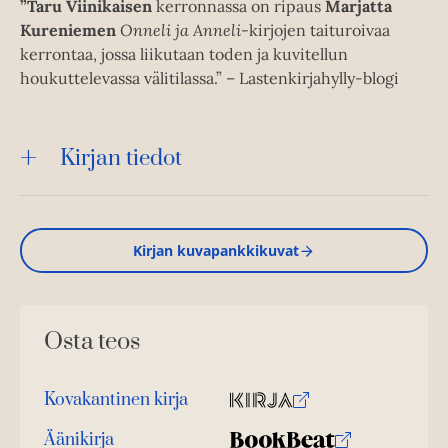
”Taru Viinikaisen
kerronnassa on ripaus
Marjatta
Kureniemen
Onneli ja Anneli
-kirjojen taituroivaa
kerrontaa, jossa liikutaan toden ja kuvitellun
houkuttelevassa välitilassa.” – Lastenkirjahylly-blogi
Kirjan tiedot
Kirjan kuvapankkikuvat
Osta teos
Kovakantinen kirja
O
K
s
i
Äänikirja