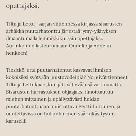
opettajaksi.
Tiltu ja Lettu -sarjan viidennessä kirjassa sisarusten
ärhäkkä puutarhatonttu järjestää jymy-yllätyksen
ilmaantumalla lemmikkikurssin opettajaksi.
Aurinkoinen lastenromaani Onnelin ja Annelin
henkeen!
Tiesitkö, että puutarhatontut kasvavat ihmisen
kokoisiksi syötyään juustovoileipiä? No, eivät tienneet
Tiltu ja Lettukaan, kun jättivät eväänsä vartioimatta.
Sisarusten harrastuksen ohjaajaksi ilmoittautuu
miehen mittainen ja epäilyttävästi heidän
puutarhatonttuaan muistuttava Pertti Juntunen, ja
odotettavissa on hullunkurinen väärinkäsitysten
karuselli!