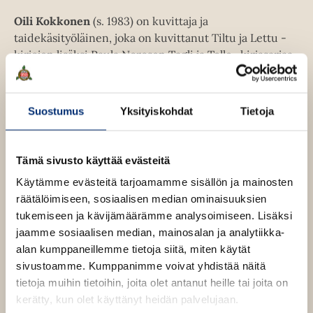
n
ä
Oili Kokkonen
(s. 1983) on kuvittaja ja
v
l
taidekäsityöläinen, joka on kuvittanut Tiltu ja Lettu -
ä
i
kirjojen lisäksi Paula Norosen Tagli ja Telle -kirjasarjaa
l
l
sekä postikortteja. Kokkonen on ollut toteuttamassa
i
e
Heinolan kirjastoon Tiltun ja Letun
l
h
Lukuleikkimaailmaa.
e
Suostumus
Yksityiskohdat
Tietoja
t
h
e
Taru Viinikainen
t
e
e
Tämä sivusto käyttää evästeitä
n
Lue lisää tekijästä
T
e
Käytämme evästeitä tarjoamamme sisällön ja mainosten
a
n
r
räätälöimiseen, sosiaalisen median ominaisuuksien
u
tukemiseen ja kävijämäärämme analysoimiseen. Lisäksi
V
jaamme sosiaalisen median, mainosalan ja analytiikka-
i
i
alan kumppaneillemme tietoja siitä, miten käytät
n
sivustoamme. Kumppanimme voivat yhdistää näitä
i
O
O
k
tietoja muihin tietoihin, joita olet antanut heille tai joita on
a
h
h
kerätty, kun olet käyttänyt heidän palvelujaan.
i