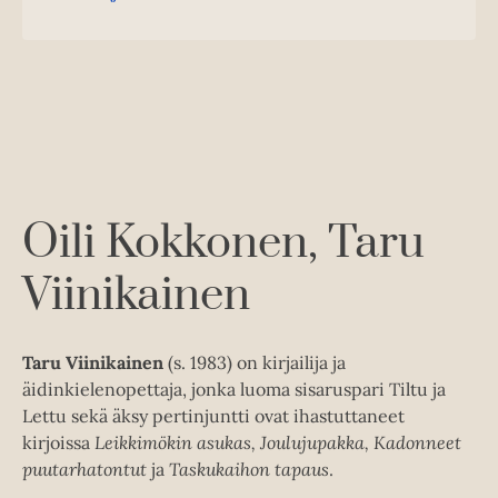
K
B
t
r
u
o
a
j
u
o
a
n
k
.
t
b
f
e
e
i
l
a
A
e
t
u
A
k
Oili Kokkonen
Taru
u
e
k
Viinikainen
a
e
a
a
u
a
u
Taru Viinikainen
(s. 1983) on kirjailija ja
u
t
äidinkielenopettaja, jonka luoma sisaruspari Tiltu ja
u
e
Lettu sekä äksy pertinjuntti ovat ihastuttaneet
t
e
kirjoissa
Leikkimökin asukas, Joulujupakka, Kadonneet
e
n
puutarhatontut
ja
Taskukaihon tapaus
.
e
v