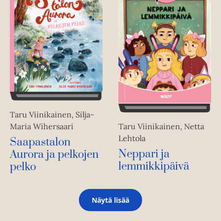
Taru Viinikainen, Silja-
Maria Wihersaari
Taru Viinikainen, Netta
Lehtola
Saapastalon
Neppari ja
Aurora ja pelkojen
lemmikkipäivä
pelko
Näytä lisää