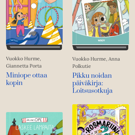
Vuokko Hurme,
Vuokko Hurme, Anna
Giannetta Porta
Polkutie
Miniope ottaa
Pikku noidan
kopin
päiväkirja:
Loitsusotkuja