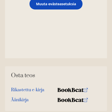
Muuta evästeasetuksia
Osta teos
Rikastettu e-kirja
K
B
u
o
Äänikirja
K
B
u
o
u
o
n
k