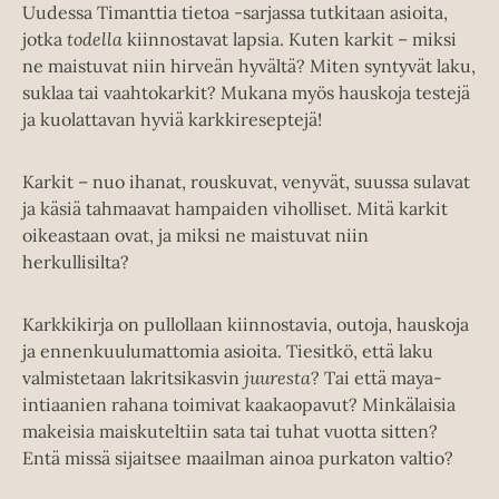
Uudessa Timanttia tietoa -sarjassa tutkitaan asioita,
jotka
todella
kiinnostavat lapsia. Kuten karkit – miksi
ne maistuvat niin hirveän hyvältä? Miten syntyvät laku,
suklaa tai vaahtokarkit? Mukana myös hauskoja testejä
ja kuolattavan hyviä karkkireseptejä!
Karkit – nuo ihanat, rouskuvat, venyvät, suussa sulavat
ja käsiä tahmaavat hampaiden viholliset. Mitä karkit
oikeastaan ovat, ja miksi ne maistuvat niin
herkullisilta?
Karkkikirja on pullollaan kiinnostavia, outoja, hauskoja
ja ennenkuulumattomia asioita. Tiesitkö, että laku
valmistetaan lakritsikasvin
juuresta
? Tai että maya-
intiaanien rahana toimivat kaakaopavut? Minkälaisia
makeisia maiskuteltiin sata tai tuhat vuotta sitten?
Entä missä sijaitsee maailman ainoa purkaton valtio?