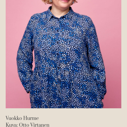
k
k
u
u
v
v
a
a
t
t
Vuokko Hurme
Kuva: Otto Virtanen