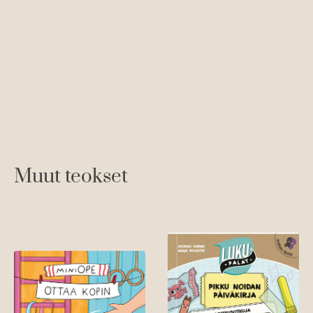
An
Ku
Muut teokset