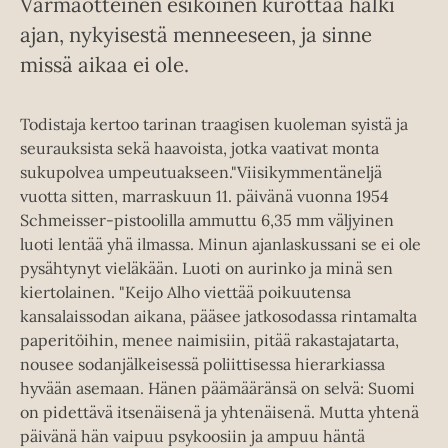
Varmaotteinen esikoinen kurottaa halki
ajan, nykyisestä menneeseen, ja sinne
missä aikaa ei ole.
Todistaja kertoo tarinan traagisen kuoleman syistä ja
seurauksista sekä haavoista, jotka vaativat monta
sukupolvea umpeutuakseen."Viisikymmentäneljä
vuotta sitten, marraskuun 11. päivänä vuonna 1954
Schmeisser-pistoolilla ammuttu 6,35 mm väljyinen
luoti lentää yhä ilmassa. Minun ajanlaskussani se ei ole
pysähtynyt vieläkään. Luoti on aurinko ja minä sen
kiertolainen. "Keijo Alho viettää poikuutensa
kansalaissodan aikana, pääsee jatkosodassa rintamalta
paperitöihin, menee naimisiin, pitää rakastajatarta,
nousee sodanjälkeisessä poliittisessa hierarkiassa
hyvään asemaan. Hänen päämääränsä on selvä: Suomi
on pidettävä itsenäisenä ja yhtenäisenä. Mutta yhtenä
päivänä hän vaipuu psykoosiin ja ampuu häntä