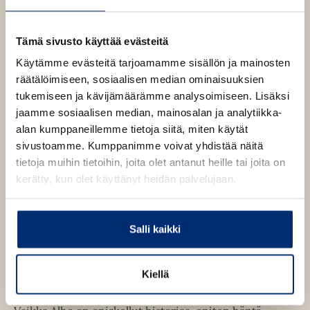
a
u
u
Osta teos
t
Tämä sivusto käyttää evästeitä
e
e
Käytämme evästeitä tarjoamamme sisällön ja mainosten
n
E-kirja / epub2
räätälöimiseen, sosiaalisen median ominaisuuksien
v
K
B
ä
tukemiseen ja kävijämäärämme analysoimiseen. Lisäksi
u
o
l
jaamme sosiaalisen median, mainosalan ja analytiikka-
i
u
o
alan kumppaneillemme tietoja siitä, miten käytät
l
n
k
e
sivustoamme. Kumppanimme voivat yhdistää näitä
t
b
h
tietoja muihin tietoihin, joita olet antanut heille tai joita on
t
e
e
e
kerätty, kun olet käyttänyt heidän palvelujaan.
l
a
e
n
e
t
A
Linnea Alho
Salli kaikki
u
k
e
Kiellä
Linnea Alho on helsinkiläinen yhteiskuntatieteilijä.
a
Hän työskentelee tutkijana ja vapaana kouluttajana.
a