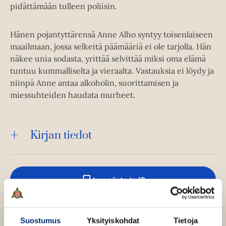
pidättämään tulleen poliisin.
Hänen pojantyttärensä Anne Alho syntyy toisenlaiseen
maailmaan, jossa selkeitä päämääriä ei ole tarjolla. Hän
näkee unia sodasta, yrittää selvittää miksi oma elämä
tuntuu kummalliselta ja vieraalta. Vastauksia ei löydy ja
niinpä Anne antaa alkoholin, suorittamisen ja
miessuhteiden haudata murheet.
Kirjan tiedot
Lue näyte (pdf)
A
u
k
Kirjan kuvapankkikuvat
e
a
Suostumus
Yksityiskohdat
Tietoja