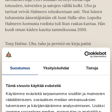
totuuden, toiveiden ja satujen välillä kulki. Uho ja
tarinat veivät Halmeen eduskuntaan asti. Yksi hänen
tuhansista äänestäjistään oli Jussi Halla-aho. Lopulta
Halmeen luomasta roolista tuli liian raskas kantaa. Hän
kuoli oman käden kautta tammikuussa 2010.
Tony Halme. Uho, tuho ja perintö
on kirja paitsi
ristiriitaisesta nyrkkeilijästä myös oikeistopopulismin
noususta. Halme tuli 2000-luvun alun politiikan
kehään kabinettien ulkopuolelta ja näytti mallia, miten
kansan syviä rivejä puhutellaan. Halmeen rasistinen
Suostumus
Yksityiskohdat
Tietoja
retoriikka venytti poliittisen puheen rajoja Suomessa
tavalla, joka heijastuu tähänkin päivään.
Tämä sivusto käyttää evästeitä
Käytämme evästeitä tarjoamamme sisällön ja mainosten
Kirjan tiedot
räätälöimiseen, sosiaalisen median ominaisuuksien
tukemiseen ja kävijämäärämme analysoimiseen. Lisäksi
jaamme sosiaalisen median, mainosalan ja analytiikka-