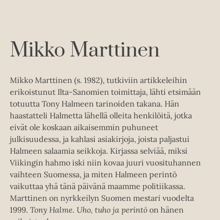
e
e
e
t
u
l
a
A
k
e
t
u
e
A
k
Mikko Marttinen
a
u
e
a
k
a
u
e
a
Mikko Marttinen (s. 1982), tutkiviin artikkeleihin
u
a
u
erikoistunut Ilta-Sanomien toimittaja, lähti etsimään
t
a
u
totuutta Tony Halmeen tarinoiden takana. Hän
e
u
t
haastatteli Halmetta lähellä olleita henkilöitä, jotka
e
u
e
eivät ole koskaan aikaisemmin puhuneet
n
t
e
julkisuudessa, ja kahlasi asiakirjoja, joista paljastui
v
e
n
Halmeen salaamia seikkoja. Kirjassa selviää, miksi
ä
e
v
Viikingin hahmo iski niin kovaa juuri vuosituhannen
l
n
ä
vaihteen Suomessa, ja miten Halmeen perintö
i
v
l
vaikuttaa yhä tänä päivänä maamme politiikassa.
l
ä
i
Marttinen on nyrkkeilyn Suomen mestari vuodelta
e
l
l
1999.
Tony Halme. Uho, tuho ja perintö
on hänen
h
i
e