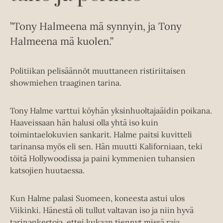
”Tony Halmeena mä synnyin, ja Tony
Halmeena mä kuolen.”
Politiikan pelisäännöt muuttaneen ristiriitaisen
showmiehen traaginen tarina.
Tony Halme varttui köyhän yksinhuoltajaäidin poikana.
Haaveissaan hän halusi olla yhtä iso kuin
toimintaelokuvien sankarit. Halme paitsi kuvitteli
tarinansa myös eli sen. Hän muutti Kaliforniaan, teki
töitä Hollywoodissa ja paini kymmenien tuhansien
katsojien huutaessa.
Kun Halme palasi Suomeen, koneesta astui ulos
Viikinki. Hänestä oli tullut valtavan iso ja niin hyvä
tarinankertoja, ettei kukaan tiennyt missä raja