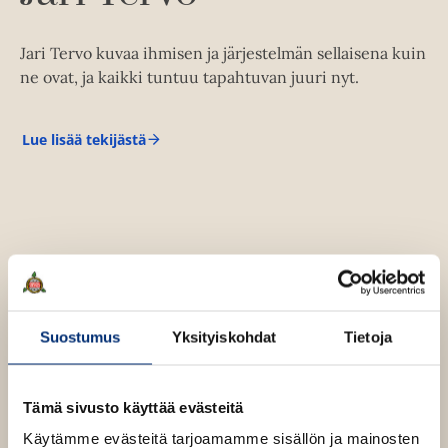
e
k
a
e
a
Jari Tervo kuvaa ihmisen ja järjestelmän sellaisena kuin
a
u
ne ovat, ja kaikki tuntuu tapahtuvan juuri nyt.
a
u
u
t
u
Lue lisää tekijästä
e
J
t
a
e
r
e
n
i
e
T
v
e
n
ä
r
v
l
v
ä
o
i
l
l
i
e
Suostumus
Yksityiskohdat
Tietoja
l
h
e
t
h
Tämä sivusto käyttää evästeitä
e
t
e
Käytämme evästeitä tarjoamamme sisällön ja mainosten