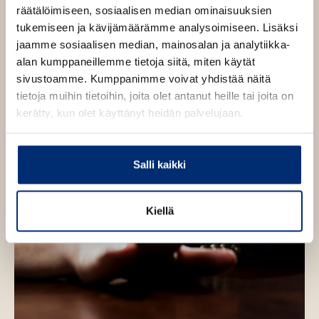
e
n
räätälöimiseen, sosiaalisen median ominaisuuksien
e
tukemiseen ja kävijämäärämme analysoimiseen. Lisäksi
n
jaamme sosiaalisen median, mainosalan ja analytiikka-
alan kumppaneillemme tietoja siitä, miten käytät
sivustoamme. Kumppanimme voivat yhdistää näitä
tietoja muihin tietoihin, joita olet antanut heille tai joita on
kerätty, kun olet käyttänyt heidän palvelujaan.
Salli kaikki
Kiellä