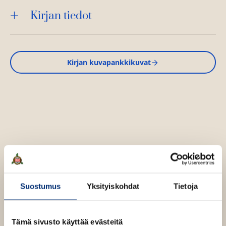
Kirjan tiedot
Kirjan kuvapankkikuvat
Keri Smith
Suostumus
Yksityiskohdat
Tietoja
Kanadalaisen kuvataiteilijan
Keri Smithin
Tuhoa tämä
kirja
ja
Tuhoa tämä kirja väreissä
ovat olleet huikea
menestys niin meillä kuin maailmalla. Pelkästään
Tämä sivusto käyttää evästeitä