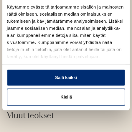
kirjojen englanninkielisiä versioita on myyty miljoonia
Käytämme evästeitä tarjoamamme sisällön ja mainosten
kappaleita, ja lisäksi kirjat on käännetty lukuisille eri
räätälöimiseen, sosiaalisen median ominaisuuksien
kielille. Hauskan idean taustalla on Smithin ajatus siitä,
tukemiseen ja kävijämäärämme analysoimiseen. Lisäksi
että jokainen meistä pystyy huomattavan luoviin
jaamme sosiaalisen median, mainosalan ja analytiikka-
suorituksiin, kunhan tohdimme rikkoa sääntöjä.
alan kumppaneillemme tietoja siitä, miten käytät
sivustoamme. Kumppanimme voivat yhdistää näitä
tietoja muihin tietoihin, joita olet antanut heille tai joita on
kerätty, kun olet käyttänyt heidän palvelujaan.
Salli kaikki
Kiellä
Muut teokset