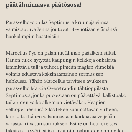
päätähuimaava päätösosa!
Parasvelho-oppilas Septimus ja kruunajaisiinsa
valmistautuva Jenna joutuvat 14-vuotiaan elämänsä
hankalimpiin haasteisiin.
Marcellus Pye on palannut Linnan pääalkemistiksi.
Hänen tulee sytyttää kaupungin kolkkoja onkaloita
lämmittävä tuli ja tuhota pimeän magian viimeisiä
voimia edustava kaksinaamainen sormus sen
hehkussa. Tähän Marcellus tarvitsee avukseen
parasvelho Marcia Overstrandin tähtioppilasta
Septimusta, jonka puolestaan on päätettävä, kallistuako
taikuuden vaiko alkemian vietäväksi. Heapien
velhoperheen isä Silas tekee kammottavan virheen,
kun kaksi hänen valvonnastaan karkaavaa veljeään
varastaa riivatun sormuksen. Esine on houkuteltava
takaisin, ja syötiksi joutuvat niin pahuuden oppipoika