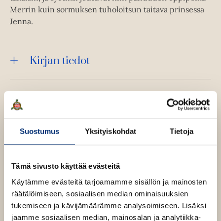
Merrin kuin sormuksen tuholoitsun taitava prinsessa
Jenna.
Kirjan tiedot
Lue näyte (pdf)
A
u
k
Suostumus
Yksityiskohdat
Tietoja
Kirjan kuvapankkikuvat
e
a
a
u
Tämä sivusto käyttää evästeitä
u
t
Käytämme evästeitä tarjoamamme sisällön ja mainosten
e
e
räätälöimiseen, sosiaalisen median ominaisuuksien
n
tukemiseen ja kävijämäärämme analysoimiseen. Lisäksi
v
ä
jaamme sosiaalisen median, mainosalan ja analytiikka-