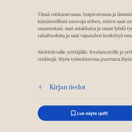
Tässä rohkaisevassa, inspiroivassa ja lämmi
käytännöllisiä neuvoja siihen, miten saat
osaamistasi, saat asiakkaita ja osaat lyödä 
rahahuolista ja saat vapauden keskittyä om
Aloittelevalle yrittäjälle, freelancerille ja y
vinkkejä. Myös työsuhteessa puurtava löyt
Kirjan tiedot
Lue näyte (pdf)
A
u
k
e