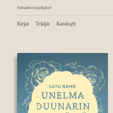
Toissijainen
Hyppää
Haluatko kirjailijaksi?
sisältöön
Päävalikko
Kirjat
Tekijät
Katalogit