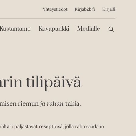
ijainen
Yhteystiedot
Kirjab2b.fi
Kirja.fi
Päävalikko
Kustantamo
Kuvapankki
Medialle
n tilipäivä
emisen riemun
ja rahan
takia.
ltari paljastavat reseptinsä, jolla raha saadaan