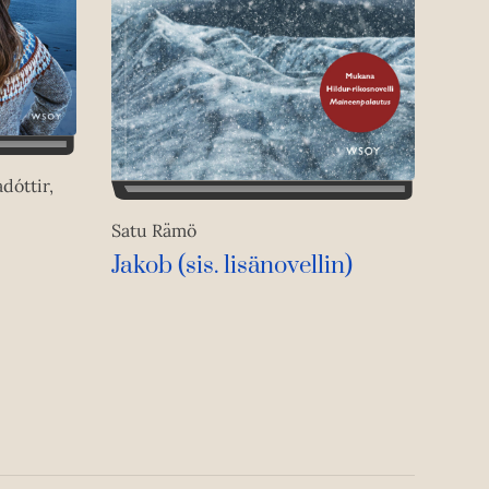
dóttir,
Satu Rämö
Jakob (sis. lisänovellin)