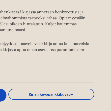
nhenkisessä kirjassa annetaan konkreettisia ja
 unelmahommista tarpeeksi rahaa. Opit myymään
työllesi oikean hintalapun. Kuljet kauemmas
aan unelmaasi.
rittäjyydestä haaveilevalle kirja antaa kullanarvoisia
ää kirjasta apua oman asemansa parantamiseen.
Kirjan kuvapankkikuvat