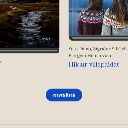
Satu Rämö, Sigríður Sif Gylfa
Björgvin Hilmarsson
ö
Hildur-villapaidat
Näytä lisää