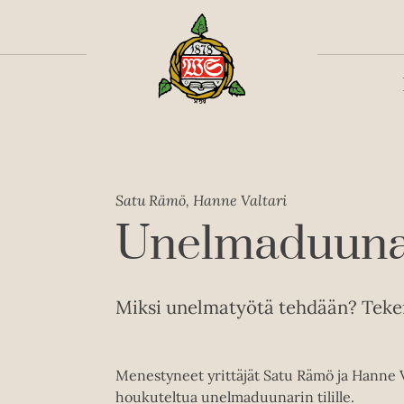
Toiss
Satu Rämö, Hanne Valtari
Unelmaduunari
Miksi unelmatyötä tehdään? Tek
Menestyneet yrittäjät Satu Rämö ja Hanne Va
houkuteltua unelmaduunarin tilille.