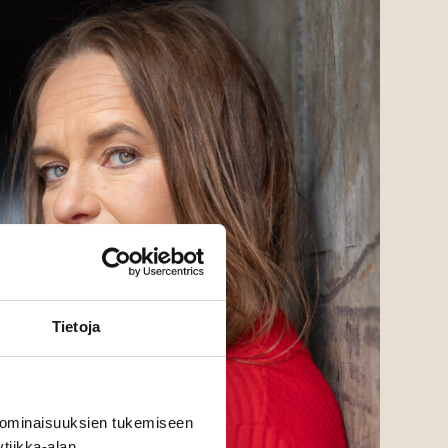
Tietoja
 ominaisuuksien tukemiseen
tiikka-alan