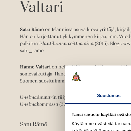
Valtari
Satu Rämö
on Islannissa asuva luova yrittäjä, kirjail
Hän on kirjoittanut yli kymmenen kirjaa, mm. Vuo
palkitun
Islantilainen voittaa aina
(2015). Blogi: ww
satu_ramo
Hanne Valtari
on helsinkiläinen yrittäjä, ammattikir
somevaikuttaja. Hänen bloginsa Lähiömutsi (www.lah
Suomen suosituimmista perheblogeista. Instagram:
Suostumus
Unelmaduunarin tilipäivä
on jatkoa kirjoittajien yht
Unelmahommissa
(2017).
Tämä sivusto käyttää eväste
Satu Rämö
Käytämme evästeitä tarjoama
ja kävijämäärämme analysoim