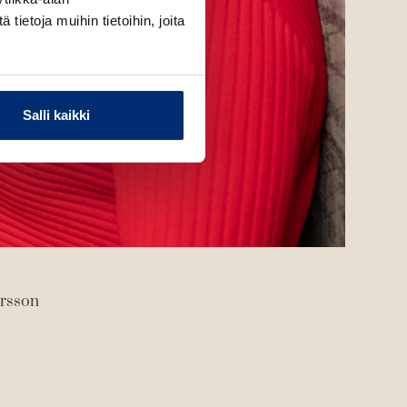
ietoja muihin tietoihin, joita
Salli kaikki
arsson