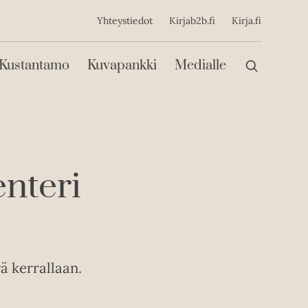
ijainen
Yhteystiedot
Kirjab2b.fi
Kirja.fi
Päävalikko
Kustantamo
Kuvapankki
Medialle
nteri
ä kerrallaan.