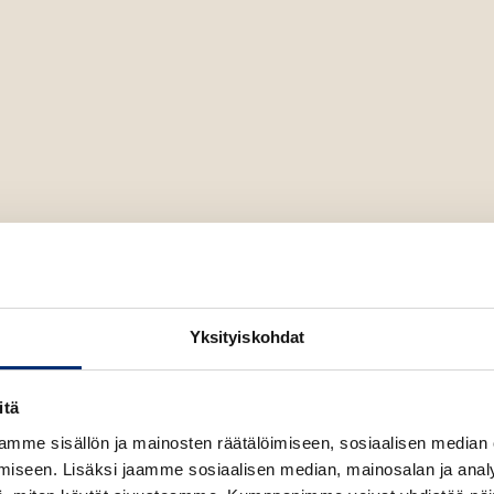
otsalainen graafinen
Yksityiskohdat
ttaa ihmisiä olemaan
neltä on aiemmin
.se
itä
mme sisällön ja mainosten räätälöimiseen, sosiaalisen median
iseen. Lisäksi jaamme sosiaalisen median, mainosalan ja analy