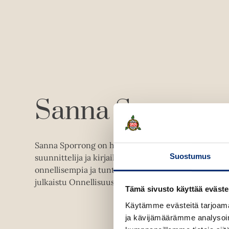
Sanna Sporrong
Sanna Sporrong on hyvinvoinnista kiinnostunut ru
Suostumus
suunnittelija ja kirjailija. Hänen intohimonsa on au
onnellisempia ja tuntemaan itsensä paremmin. Hä
julkaistu Onnellisuuskalenteri. www.sporrongform
Tämä sivusto käyttää eväste
Käytämme evästeitä tarjoama
ja kävijämäärämme analysoim