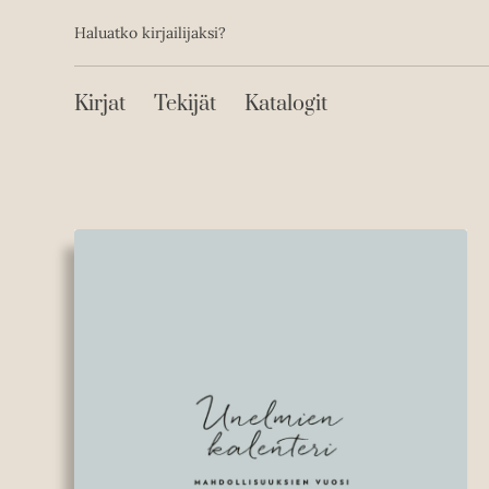
Toissijainen
Hyppää
Haluatko kirjailijaksi?
sisältöön
Päävalikko
Kirjat
Tekijät
Katalogit