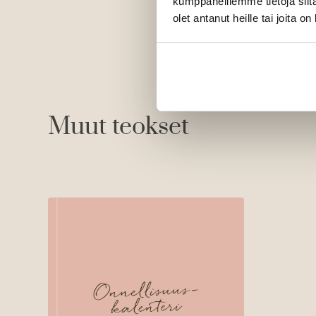
kumppaneillemme tietoja siitä
olet antanut heille tai joita o
Muut teokset