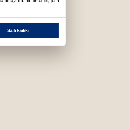
ietoja muihin tietoihin, joita
Salli kaikki