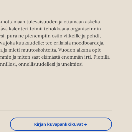
hmottamaan tulevaisuuden ja ottamaan askelia
tävä kalenteri toimii tehokkaana organisoinnin
si, pura ne pienempiin osiin viikoille ja pohdi,
vä joka kuukaudelle: tee erilaisia moodboardeja,
lmia ja mieti muutoskohteita. Vuoden aikana opit
in ja miten saat elämästä enemmän irti. Pienillä
nnillesi, onnellisuudellesi ja unelmiesi
Kirjan kuvapankkikuvat