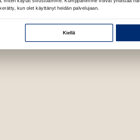
, miten käytät sivustoamme. Kumppanimme voivat yhdistää näitä t
n kerätty, kun olet käyttänyt heidän palvelujaan.
Kiellä