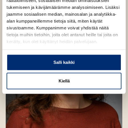
räätälöimiseen, sosiaalisen median ominaisuuksien
n
e
tukemiseen ja kävijämäärämme analysoimiseen. Lisäksi
e
n
h
jaamme sosiaalisen median, mainosalan ja analytiikka-
t
alan kumppaneillemme tietoja siitä, miten käytät
e
sivustoamme. Kumppanimme voivat yhdistää näitä
e
tietoja muihin tietoihin, joita olet antanut heille tai joita on
n
kerätty, kun olet käyttänyt heidän palvelujaan.
Salli kaikki
Kiellä