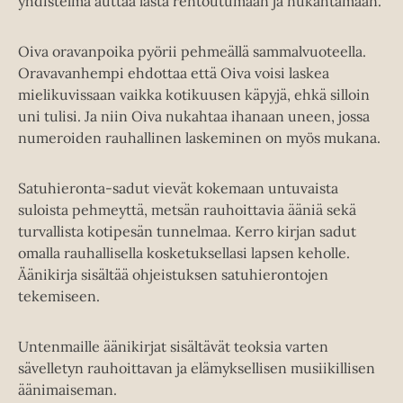
yhdistelmä auttaa lasta rentoutumaan ja nukahtamaan.
Oiva oravanpoika pyörii pehmeällä sammalvuoteella.
Oravavanhempi ehdottaa että Oiva voisi laskea
mielikuvissaan vaikka kotikuusen käpyjä, ehkä silloin
uni tulisi. Ja niin Oiva nukahtaa ihanaan uneen, jossa
numeroiden rauhallinen laskeminen on myös mukana.
Satuhieronta-sadut vievät kokemaan untuvaista
suloista pehmeyttä, metsän rauhoittavia ääniä sekä
turvallista kotipesän tunnelmaa. Kerro kirjan sadut
omalla rauhallisella kosketuksellasi lapsen keholle.
Äänikirja sisältää ohjeistuksen satuhierontojen
tekemiseen.
Untenmaille äänikirjat sisältävät teoksia varten
sävelletyn rauhoittavan ja elämyksellisen musiikillisen
äänimaiseman.