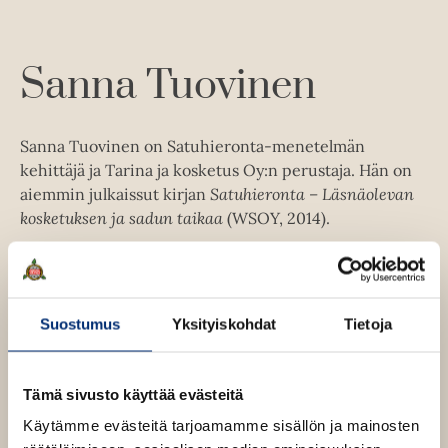
l
a
e
t
A
Sanna Tuovinen
u
k
e
Sanna Tuovinen on Satuhieronta-menetelmän
a
kehittäjä ja Tarina ja kosketus Oy:n perustaja. Hän on
a
aiemmin julkaissut kirjan
Satuhieronta – Läsnäolevan
u
kosketuksen ja sadun taikaa
(WSOY, 2014).
u
t
e
Lue lisää tekijästä
S
e
a
n
Suostumus
Yksityiskohdat
Tietoja
n
n
v
a
T
ä
u
Tämä sivusto käyttää evästeitä
l
o
i
v
Käytämme evästeitä tarjoamamme sisällön ja mainosten
i
l