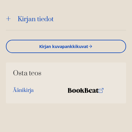
Kirjan tiedot
Kirjan kuvapankkikuvat
Osta teos
Äänikirja
K
B
u
o
u
o
n
k
t
b
e
e