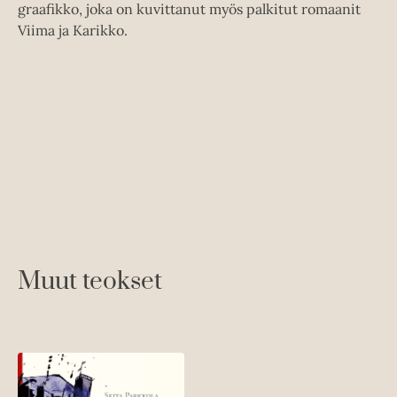
graafikko, joka on kuvittanut myös palkitut romaanit
l
l
Viima ja Karikko.
i
e
l
h
e
t
h
e
t
e
e
n
e
n
Muut teokset