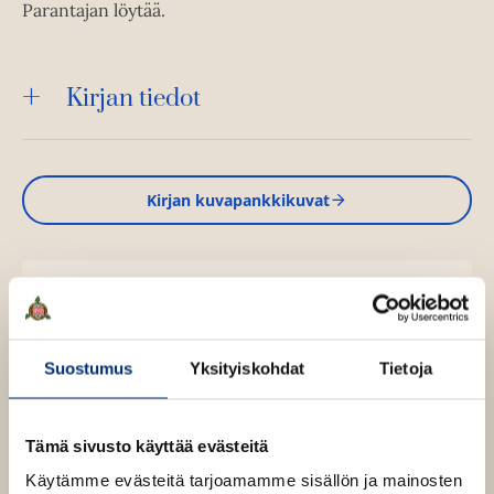
Parantajan löytää.
Kirjan tiedot
Kirjan kuvapankkikuvat
Osta teos
Äänikirja
Suostumus
Yksityiskohdat
Tietoja
K
B
u
o
E-kirja / epub2
K
B
u
o
Tämä sivusto käyttää evästeitä
u
o
n
k
u
o
Käytämme evästeitä tarjoamamme sisällön ja mainosten
t
b