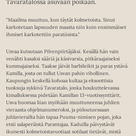
Tavaratalossa asuvaan poikaan.
"Maailma muuttuu, kun täytät kolmetoista. Sinut
karkotetaan lapsuuden maasta niin kuin ensimmäiset
ihmiset karkotettiin paratiisista."
Usvaa kutsutaan Pilvenpiirtäjäksi. Kesällä hän vain
venähti kasaksi sääriä ja käsivarsia, pitkäraajaiseksi
kummajaiseksi. Taakse jäivät barbileikit ja paras ystävä
Kamilla, josta on tullut Usvan pahin vihollinen.
Kaupungin keskellä kohoaa kultaa ja eksoottisia
tuoksuja sykkivä Tavaratalo, jonka houkuttelevassa
kimalluksessa pidetään Kamillan 13-vuotissynttärit.
Usva huomaa liian myöhään muuttuneensa juhlien
vieraasta ohjelmanumeroksi, ja piiloutuessaan
juhlavierailta hän tapaa Puuma-nimisen pojan, joka
etsii salaperäistä Parantajaa. Kaduilla päivystävät
ikuisesti kolmetoistavuotiaat sotilaat tietävät, mistä