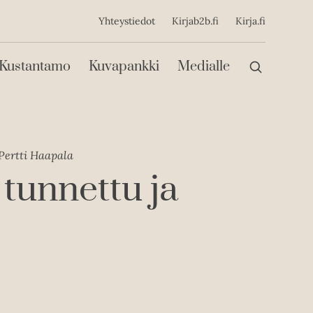
ijainen
Yhteystiedot
Kirjab2b.fi
Kirja.fi
Päävalikko
Kustantamo
Kuvapankki
Medialle
Pertti Haapala
 tunnettu ja