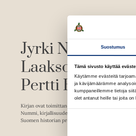
Jyrki Nummi
Ma
Suostumus
Laakso
Toni La
Tämä sivusto käyttää eväste
Käytämme evästeitä tarjoama
Pertti Haapala
ja kävijämäärämme analysoim
kumppaneillemme tietoja siitä
olet antanut heille tai joita o
Kirjan ovat toimittaneet kotimaisen kirjallisuuden p
Nummi, kirjallisuudentutkijat Maria Laakso ja Toni
Suomen historian professori Pertti Haapala.