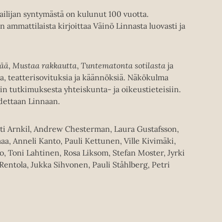
jailijan syntymästä on kulunut 100 vuotta.
n ammattilaista kirjoittaa Väinö Linnasta luovasti ja
ää
,
Mustaa rakkautta
,
Tuntematonta sotilasta
ja
eja, teatterisovituksia ja käännöksiä. Näkökulma
rin tutkimuksesta yhteiskunta- ja oikeustieteisiin.
dettaan Linnaan.
Antti Arnkil, Andrew Chesterman, Laura Gustafsson,
aa, Anneli Kanto, Pauli Kettunen, Ville Kivimäki,
o, Toni Lahtinen, Rosa Liksom, Stefan Moster, Jyrki
Rentola, Jukka Sihvonen, Pauli Ståhlberg, Petri