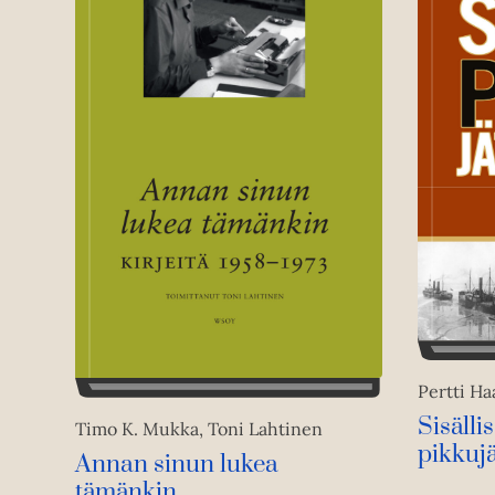
Pertti H
Sisälli
Timo K. Mukka, Toni Lahtinen
pikkujä
Annan sinun lukea
tämänkin