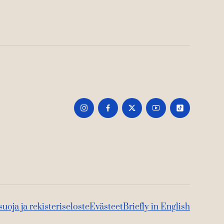
suoja ja rekisteriseloste
Evästeet
Briefly in English