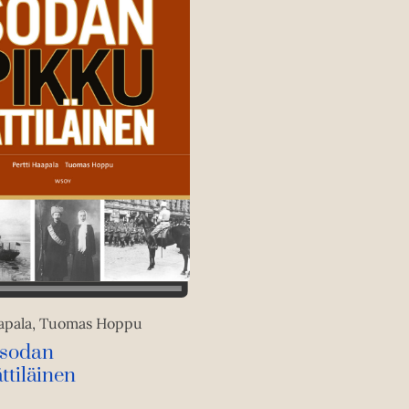
aapala, Tuomas Hoppu
ssodan
ttiläinen