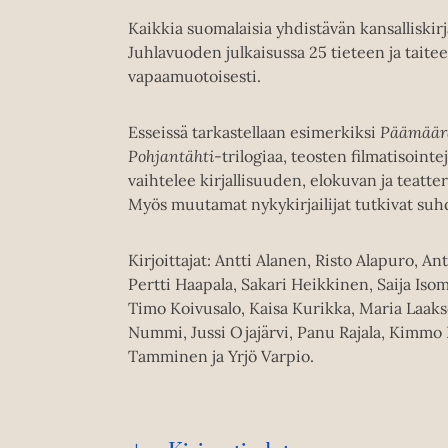
Kaikkia suomalaisia yhdistävän kansalliskir
Juhlavuoden julkaisussa 25 tieteen ja taitee
vapaamuotoisesti.
Esseissä tarkastellaan esimerkiksi
Päämäär
Pohjantähti
-trilogiaa, teosten filmatisoint
vaihtelee kirjallisuuden, elokuvan ja teatte
Myös muutamat nykykirjailijat tutkivat suh
Kirjoittajat: Antti Alanen, Risto Alapuro, 
Pertti Haapala, Sakari Heikkinen, Saija Isom
Timo Koivusalo, Kaisa Kurikka, Maria Laaks
Nummi, Jussi Ojajärvi, Panu Rajala, Kimmo 
Tamminen ja Yrjö Varpio.