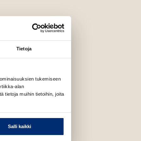
Tietoja
 ominaisuuksien tukemiseen
tiikka-alan
ietoja muihin tietoihin, joita
Salli kaikki