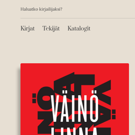
Toissijainen
Hyppää
Haluatko kirjailijaksi?
sisältöön
Päävalikko
Kirjat
Tekijät
Katalogit