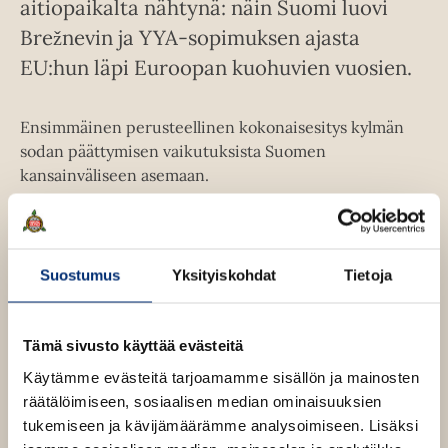
aitiopaikalta nähtynä: näin Suomi luovi
Brežnevin ja YYA-sopimuksen ajasta
EU:hun läpi Euroopan kuohuvien vuosien.
Ensimmäinen perusteellinen kokonaisesitys kylmän
sodan päättymisen vaikutuksista Suomen
kansainväliseen asemaan.
Kansainvälinen jännitys lieveni Mihail Gorbatšovin
Neuvostoliitossa käynnistämän uudistuspolitiikan
Suostumus
Yksityiskohdat
Tietoja
johdosta 1980-luvun lopulla. Baltian neuvostotasavallat
vaativat uusia vapauksia, Unkari avasi rajansa länteen,
Berliinin muuri kaatui ja Saksa yhdistyi, Jugoslaviassa
Tämä sivusto käyttää evästeitä
ajauduttiin verenvuodatukseen. Euroopan kartta oli
piirrettävä uudelleen. Myös Suomen itänaapurissa
Käytämme evästeitä tarjoamamme sisällön ja mainosten
kuohui. Uudistuspolitiikan vastainen
räätälöimiseen, sosiaalisen median ominaisuuksien
vallankaappausyritys elokuussa 1991 sekoitti valtion
tukemiseen ja kävijämäärämme analysoimiseen. Lisäksi
täydellisesti ja johti Neuvostoliiton lakkauttamiseen