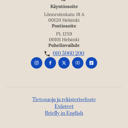
a
Käyntiosoite
a
Lönnrotinkatu 18 A
u
00120 Helsinki
Postiosoite
u
t
PL 1259
00101 Helsinki
e
Puhelinvaihde
e
010 5060 200
n
v
ä
l
i
l
e
Tietosuoja ja rekisteriseloste
h
Evästeet
t
Briefly in English
e
e