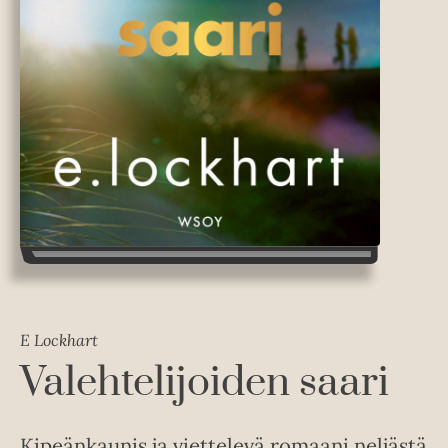
E Lockhart
Valehtelijoiden saari
Kipeänkaunis ja viettelevä romaani neljästä