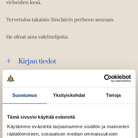
virheiden kesä.
Tervetuloa takaisin Sinclairin perheen seuraan.
He olivat aina valehtelijoita.
Kirjan tiedot
Lue näyte (pdf)
A
Suostumus
Yksityiskohdat
Tietoja
u
k
Kirjan kuvapankkikuvat
e
a
a
Tämä sivusto käyttää evästeitä
u
Käytämme evästeitä tarjoamamme sisällön ja mainosten
u
Osta teos
t
räätälöimiseen, sosiaalisen median ominaisuuksien
e