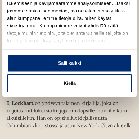
tukemiseen ja kävijämäärämme analysoimiseen. Lisäksi
e
n
jaamme sosiaalisen median, mainosalan ja analytiikka-
Pehmeäkantinen kirja
v
O
K
alan kumppaneillemme tietoja siitä, miten käytät
ä
s
i
sivustoamme. Kumppanimme voivat yhdistää näitä
l
i
t
r
tietoja muihin tietoihin, joita olet antanut heille tai joita on
l
a
j
kerätty, kun olet käyttänyt heidän palvelujaan.
e
a
h
t
.
e
f
e
Salli kaikki
n
i
A
E Lockhart
Kiellä
u
k
e
E. Lockhart
on yhdysvaltalainen kirjailija, joka on
a
kirjoittanut lukuisia kirjoja niin lapsille, nuorille kuin
a
aikuisillekin. Hän on opiskellut kirjallisuutta
u
Columbian yliopistossa ja asuu New York Cityn alueella.
u
t