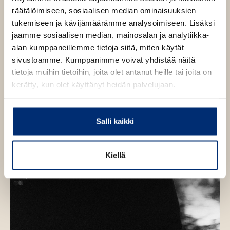
ä
k
i
v
räätälöimiseen, sosiaalisen median ominaisuuksien
a
l
l
R
ä
tukemiseen ja kävijämäärämme analysoimiseen. Lisäksi
i
e
e
l
jaamme sosiaalisen median, mainosalan ja analytiikka-
l
m
h
i
e
alan kumppaneillemme tietoja siitä, miten käytät
e
t
s
l
sivustoamme. Kumppanimme voivat yhdistää näitä
h
e
e
tietoja muihin tietoihin, joita olet antanut heille tai joita on
t
e
h
kerätty, kun olet käyttänyt heidän palvelujaan.
e
n
t
e
e
n
e
Salli kaikki
n
Kiellä