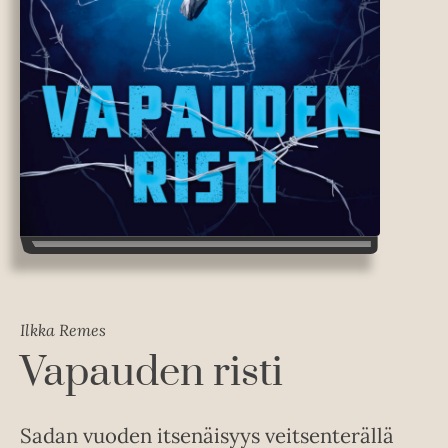
Ilkka Remes
Vapauden risti
Sadan vuoden itsenäisyys veitsenterällä