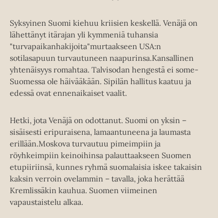
Syksyinen Suomi kiehuu kriisien keskellä. Venäjä on
lähettänyt itärajan yli kymmeniä tuhansia
"turvapaikanhakijoita"murtaakseen USA:n
sotilasapuun turvautuneen naapurinsa.Kansallinen
yhtenäisyys romahtaa. Talvisodan hengestä ei some-
Suomessa ole häivääkään. Sipilän hallitus kaatuu ja
edessä ovat ennenaikaiset vaalit.
Hetki, jota Venäjä on odottanut. Suomi on yksin –
sisäisesti eripuraisena, lamaantuneena ja laumasta
erillään.Moskova turvautuu pimeimpiin ja
röyhkeimpiin keinoihinsa palauttaakseen Suomen
etupiiriinsä, kunnes ryhmä suomalaisia iskee takaisin
kaksin verroin ovelammin – tavalla, joka herättää
Kremlissäkin kauhua. Suomen viimeinen
vapaustaistelu alkaa.