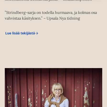
”Strindberg-sarja on todella hurmaava, ja kolmas osa
vahvistaa käsityksen.” – Upsala Nya tidning
Lue lisää tekijästä
K
r
i
s
t
i
n
a
O
h
l
s
s
o
n