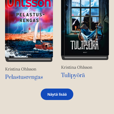
Kristina Ohlsson
Kristina Ohlsson
Tulipyörä
Pelastusrengas
Näytä lisää