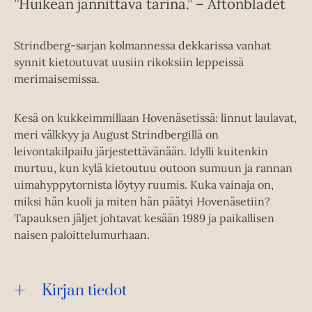
”Huikean jännittävä tarina.” – Aftonbladet
Strindberg-sarjan kolmannessa dekkarissa vanhat
synnit kietoutuvat uusiin rikoksiin leppeissä
merimaisemissa.
Kesä on kukkeimmillaan Hovenäsetissä: linnut laulavat,
meri välkkyy ja August Strindbergillä on
leivontakilpailu järjestettävänään. Idylli kuitenkin
murtuu, kun kylä kietoutuu outoon sumuun ja rannan
uimahyppytornista löytyy ruumis. Kuka vainaja on,
miksi hän kuoli ja miten hän päätyi Hovenäsetiin?
Tapauksen jäljet johtavat kesään 1989 ja paikallisen
naisen paloittelumurhaan.
Kirjan tiedot