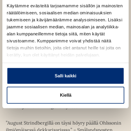
Käytämme evästeitä tarjoamamme sisällön ja mainosten
räätälöimiseen, sosiaalisen median ominaisuuksien
*
tukemiseen ja kävijämäärämme analysoimiseen. Lisäksi
jaamme sosiaalisen median, mainosalan ja analytiikka-
”Ohlssonin loistava ja jännittävä
Varjopaikka
hurmaa.” –
alan kumppaneillemme tietoja siitä, miten käytät
Adresseavisen
sivustoamme. Kumppanimme voivat yhdistää näitä
tietoja muihin tietoihin, joita olet antanut heille tai joita on
”Ohlsson maalaa maisemansa taidokkaasti.” – BTJ
kerätty, kun olet käyttänyt heidän palvelujaan.
”Jännittävä ja mutkikas juoni, jonka parissa viisisataa
sivua kiitää ohi.” – Göteborgs-Posten
Salli kaikki
”Kristina Ohlsson punoo perhesuhteista, vanhoista
Kiellä
synneistä ja uusista rikoksista jännittävän
dekkarijuonen.” – Dagens Nyheter
”August Strindbergillä on täysi höyry päällä Ohlssonin
ilmiömäisessä dekkarisarjassa.” – Smålandsposten